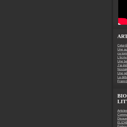
ART
Celui-l
Une au
ça to
L'écriv
Une be
J’ai é
Nostal
Une gé
La déb
Franço
BIO
LI
Articl
Comman
Disqu
ELIZA
Embout