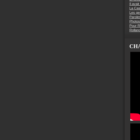
Il avai
La Ca
Les g
Parole
Photos
Pour R
Rollan
CHA