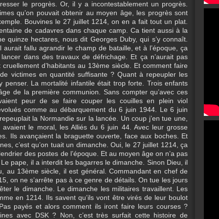
gresser le progrès. Or, il y a incontestablement un progrès.
mes qu’on pouvait obtenir au moyen âge, les progrès sont
xemple. Bouvines le 27 juillet 1214, on en a fait tout un plat.
entaine de cadavres dans chaque camp. Ca tient aussi à la
ne quinze hectares, nous dit Georges Duby, qui s’y connaît.
aurait fallu agrandir le champ de bataille, et à l’époque, ça
 se lancer dans des travaux de défrichage. Et ça n’aurait pas
 cruellement d’habitants au 13ème siècle. Et comment faire
de victimes en quantité suffisante ? Quant à repeupler les
 penser. La mortalité infantile était trop forte. Trois enfants
l’âge de la première communion. Sans compter qu’avec ces
vaient peur de se faire couper les couilles en plein viol
s évolués comme au débarquement du 6 juin 1944. Le 6 juin
repeuplait la Normandie sur la lancée. Un coup j’en tue une,
s avaient le moral, les Alliés du 6 juin 44. Avec leur grosse
es. Ils avançaient la braguette ouverte, face aux boches. Et
nes, c’est qu’on tuait un dimanche. Oui, le 27 juillet 1214, ça
lendrier des postes de l’époque. Et au moyen âge on n’a pas
Le pape, il a interdit les bagarres le dimanche. Sinon Dieu, il
u, au 13ème siècle, il est général. Commandant en chef de
5, on ne s’arrête pas à ce genre de détails. On tue les jours
êter le dimanche. Le dimanche les militaires travaillent. Les
mme en 1214. Ils savent qu’ils vont être virés de leur boulot
 Pas payés et alors comment ils iront faire leurs courses ?
tines avec DSK ? Non, c’est très surfait cette histoire de