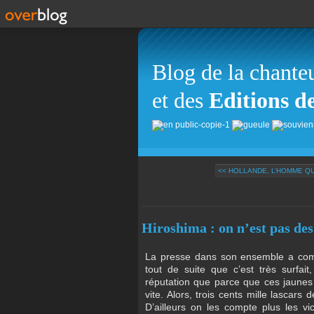
Blog de la chante
et des
Editions d
<< HOLLANDE, L’HOMME QUI
Hiroshima : on n’est pas des 
La presse dans son ensemble a com
tout de suite que c’est très surfai
réputation que parce que ces jaunes s
vite. Alors, trois cents mille lascar
D’ailleurs on les compte plus les v