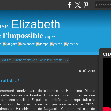
Elizabeth
use
e l'impossible
cliquez
CH
 VALAIT...
ROBERT DESNOS LÂCHÉ EN LIBERTÉ… >>
8 août 2015
tafioles !
mémoré l’anniversaire de la bombe sur Hiroshima. Disons
t, cette histoire de bombe. Et ça n’a obtenu une certaine
ont très douillets. Et puis, ces bridés, ça se reproduit très
s de plus ou de moins, ça ne peut pas nous arrêter, en 2015.
ictimes de Hiroshima et de Nagasaki. Ca prendrait trop de