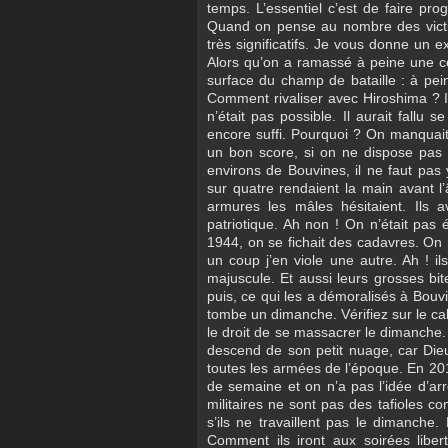
temps. L’essentiel c’est de faire pro
Quand on pense au nombre des victi
très significatifs. Je vous donne un e
Alors qu’on a ramassé à peine une c
surface du champ de bataille : à pei
Comment rivaliser avec Hiroshima ? Il 
n’était pas possible. Il aurait fallu
encore suffi. Pourquoi ? On manquait
un bon score, si on ne dispose pas 
environs de Bouvines, il ne faut pas y
sur quatre rendaient la main avant 
armures les mâles hésitaient. Ils a
patriotique. Ah non ! On n’était pa
1944, on se fichait des cadavres. On 
un coup j’en viole une autre. Ah ! il
majuscule. Et aussi leurs grosses bit
puis, ce qui les a démoralisés à Bouvi
tombe un dimanche. Vérifiez sur le ca
le droit de se massacrer le dimanche. 
descend de son petit nuage, car Die
toutes les armées de l’époque. En 201
de semaine et on n’a pas l’idée d’arr
militaires ne sont pas des tafioles co
s’ils ne travaillent pas le dimanche.
Comment ils iront aux soirées liber