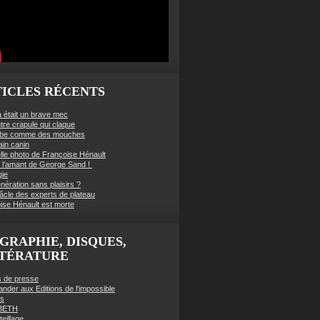
ICLES RÉCENTS
à était un brave mec
tre crapule qui claque
mbe comme des mouches
ain canin
lle photo de Françoise Hénault
té l’amant de George Sand !
gie
nération sans plaisirs ?
âcle des experts de plateau
ise Hénault est morte
GRAPHIE, DISQUES,
TTÉRATURE
es de presse
der aux Editions de l'impossible
es
BETH
eillage