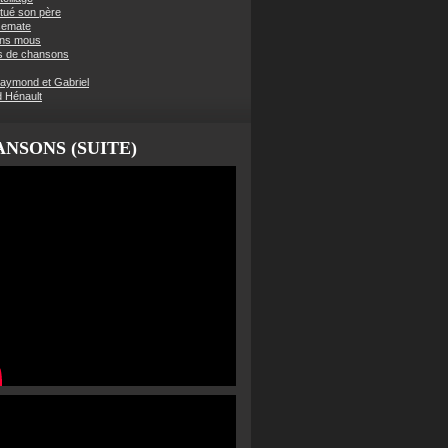
t tué son père
semate
ens mous
s de chansons
aymond et Gabriel
d Hénault
NSONS (SUITE)