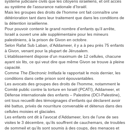
système judiciaire civils que les citoyens israéliens, et ont accès
au système de l’assurance nationale d’Israël.
Mais les groupes des droits de l’homme ont fait connaître une
détérioration tant dans leur traitement que dans les conditions de
la détention israélienne.
Pour pouvoir contenir le grand nombre d’enfants qu’il arrête,
Israël a ouvert une aile supplémentaire pour les mineurs
palestiniens, à la prison de Givon en octobre.
Selon Rafat Sub Laban, d’Addameer, il y a à peu près 75 enfants
à Givon, venant pour la plupart de Jérusalem.
L’établissement dispose d’un maximum de 12 cellules, chacune
ayant six lits, ce qui veut dire que même Givon se trouve à pleine
capacité.
Comme
The Electronic Intifada
le rapportait le mois dernier, les
conditions dans cette prison sont épouvantables.
Les avocats des groupes des droits de l’homme, notamment le
Comité public contre la torture en Israël (PCATI), Addameer, et
Défense internationale des enfants – Palestine (DCI-Palestine),
ont tous recueilli des témoignages d’enfants qui déclarent avoir
été battus, privés de nourriture convenable et détenus dans des
cellules moisies et glaciales.
Les enfants ont dit à l’avocat d’Addameer, lors de l’une de ses
visites le 3 décembre, qu’ils souffrent de cauchemars, de troubles
de sommeil et qu’ils sont soumis à des coups, des menaces et