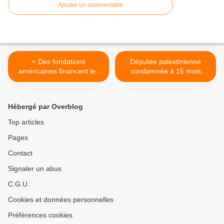
Ajouter un commentaire
< Des fondations
Députée palestinienne
américaines financent les
condamnée à 15 mois
colonies illégales de
d’emprisonnement >
Cisjordanie
Hébergé par Overblog
Top articles
Pages
Contact
Signaler un abus
C.G.U.
Cookies et données personnelles
Préférences cookies