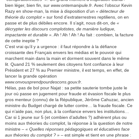
bien léger, bien fin, sur
www.ontemanipule.fr
. Avec l’obscur Kevin
Razy en show-man, la mise à disposition d’un
« détecteur de
théorie du complot »
sur fond d’extraterrestres reptiliens, on en
passe et de plus débiles encore. Il s’agit, nous dit-on, de
«
décrypter les discours complotistes, de manière ludique,
impactante et durable »
. Ah ! Ah ! Ah ! Au fait : combien, la facture
de cette ineptie ?
C’est vrai qu’il y a urgence : il faut répondre à la défiance
croissante des Français envers les médias et le pouvoir qui
marchent main dans la main et dorment souvent dans le même
lit. Quand 21 % seulement des citoyens font confiance à leur
Président et 27 % au Premier ministre, il est temps, en effet, de
lancer la grande opération
www.onvousprendpourdescons.gouv.fr
.
Hélas, pas de bol pour Najat : sa petite sauterie tombe juste le
jour où passe en jugement pour fraude et évasion fiscale le plus
gros menteur (connu) de la République, Jérôme Cahuzac, ancien
ministre du Budget chargé de lutter contre… la fraude fiscale. Ce
qui n’aide pas, non plus, à la confiance envers les institutions…
Car si 1 jeune sur 5 (et combien d’adultes ?) adhèrent plus ou
moins aux théories du complot, la réponse à la question de notre
ministre –
« Quelles réponses pédagogiques et éducatives face
aux théories du complot ? »
– est simple et tient en une phrase :