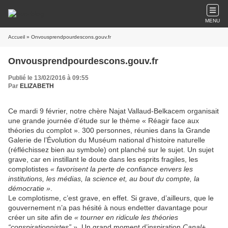
MENU
Accueil
» Onvousprendpourdescons.gouv.fr
Onvousprendpourdescons.gouv.fr
Publié le 13/02/2016 à 09:55
Par
ELIZABETH
Ce mardi 9 février, notre chère Najat Vallaud-Belkacem organisait
une grande journée d’étude sur le thème « Réagir face aux
théories du complot ». 300 personnes, réunies dans la Grande
Galerie de l’Évolution du Muséum national d’histoire naturelle
(réfléchissez bien au symbole) ont planché sur le sujet. Un sujet
grave, car en instillant le doute dans les esprits fragiles, les
complotistes
« favorisent la perte de confiance envers les
institutions, les médias, la science et, au bout du compte, la
démocratie »
.
Le complotisme, c’est grave, en effet. Si grave, d’ailleurs, que le
gouvernement n’a pas hésité à nous endetter davantage pour
créer un site afin de
« tourner en ridicule les théories
“conspirationnistes” »
. Un grand moment d’inspiration
Canal+