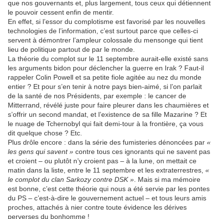
que nos gouvernants et, plus largement, tous ceux qui détiennent
le pouvoir cessent enfin de mentir.
En effet, si l’essor du complotisme est favorisé par les nouvelles
technologies de l’information, c’est surtout parce que celles-ci
servent à démontrer l’ampleur colossale du mensonge qui tient
lieu de politique partout de par le monde.
La théorie du complot sur le 11 septembre aurait-elle existé sans
les arguments bidon pour déclencher la guerre en Irak ? Faut-il
rappeler Colin Powell et sa petite fiole agitée au nez du monde
entier ? Et pour s’en tenir à notre pays bien-aimé, si l’on parlait
de la santé de nos Présidents, par exemple : le cancer de
Mitterrand, révélé juste pour faire pleurer dans les chaumières et
s’offrir un second mandat, et l’existence de sa fille Mazarine ? Et
le nuage de Tchernobyl qui fait demi-tour à la frontière, ça vous
dit quelque chose ? Etc.
Plus drôle encore : dans la série des fumisteries dénoncées par
«
les gens qui savent »
contre tous ces ignorants qui ne savent pas
et croient – ou plutôt n’y croient pas – à la lune, on mettait ce
matin dans la liste, entre le 11 septembre et les extraterrestres,
«
le complot du clan Sarkozy contre DSK »
. Mais si ma mémoire
est bonne, c’est cette théorie qui nous a été servie par les pontes
du PS – c’est-à-dire le gouvernement actuel – et tous leurs amis
proches, attachés à nier contre toute évidence les dérives
perverses du bonhomme !