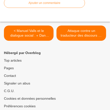
Ajouter un commentaire
< Manuel Valls et le
Attaque contre un
dialogue social : « Dans
traducteur des discours du
l’c… la balayette ! »
Hezbollah >
Hébergé par Overblog
Top articles
Pages
Contact
Signaler un abus
C.G.U.
Cookies et données personnelles
Préférences cookies