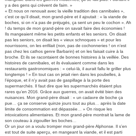
y a des gens qui crèvent de faim. »
« Et nous on renouait avec la vieille tradition des cannibales »,
c’est ce qu’il disait, mon grand-père et il ajoutait : « la viande de
boches, si on n’a pas de préjugés, ça sent un peu le cochon ». Ah
! du temps de mon grand-père on savait faire des économies !
Ils mangeaient même les petits enfants et les seniors. On disait
pas les seniors, on disait les « vieux schnoques » et pour les
nourrissons, on les enfilait (non, pas de cochonneries ! on n’est
pas chez les cathos genre Barbarin) et on les faisait cuire à la
broche. Et ils se racontaient de bonnes histoires à la veillée. Des
histoires de cannibales, et ils évaluaient comme dans les
restaurants gastronomiques : « celui-là, il aurait fallu le griller plus
longtemps ! » En tout cas on jetait rien dans les poubelles, à
l’époque, et il n’y avait pas de gaspillage à la porte des
supermarchés. Il faut dire que les supermarchés étaient plus
rares qu’en 2016. Grâce aux guerres, on avait évité bien des
nuisances. Mon grand-père disait : « un cadavre de boche ça
pue… ça se conserve quinze jours tout au plus… après la date
limite de consommation est dépassée… » On risque les
intoxications alimentaires. Et mon grand-père montrait la lame de
son couteau à zigouiller les boches…
Or un jour on a voulu tromper mon grand-père Alphonse. Il s’en
est tout de suite aperçu, en mangeant la viande, et il est parti