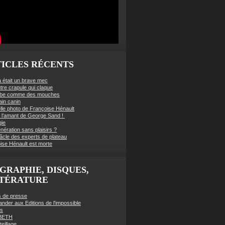
ICLES RÉCENTS
à était un brave mec
tre crapule qui claque
mbe comme des mouches
ain canin
lle photo de Françoise Hénault
té l’amant de George Sand !
gie
nération sans plaisirs ?
âcle des experts de plateau
ise Hénault est morte
GRAPHIE, DISQUES,
TTÉRATURE
es de presse
der aux Editions de l'impossible
es
BETH
eillage