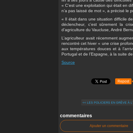
fin à ses jours à cause des difficult
« C’est une exploitation qui était en di
n’a pas laissé de mot », a précisé le p
« Il était dans une situation difficile 
déclencheur, c’est sûrement la cr
d’agriculture du Vaucluse, André Bern
L’agriculteur avait récemment augment
rencontré cet hiver « une crise profon
aux températures douces et à l’arri
Portugal et de l’Espagne, à la suite d
Source
Repost
<< LES POLICIERS EN GRÈVE À L
commentaires
Ajouter un commentaire