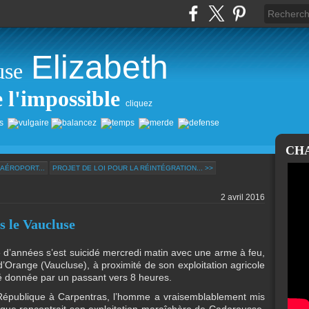
Elizabeth
use
e l'impossible
cliquez
CH
'AÉROPORT...
PROJET DE LOI POUR LA RÉINTÉGRATION... >>
2 avril 2016
s le Vaucluse
 d’années s’est suicidé mercredi matin avec une arme à feu,
Orange (Vaucluse), à proximité de son exploitation agricole
été donnée par un passant vers 8 heures.
République à Carpentras, l’homme a vraisemblablement mis