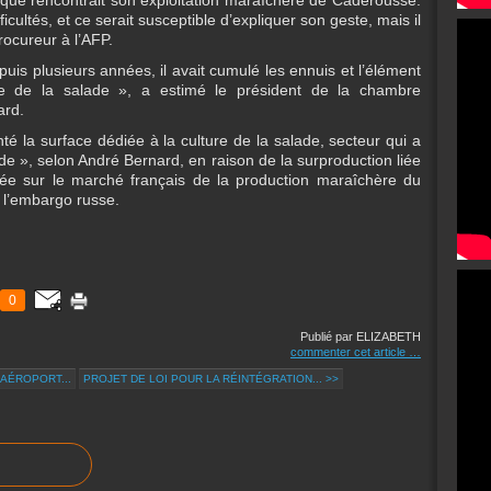
és que rencontrait son exploitation maraîchère de Caderousse.
fficultés, et ce serait susceptible d’expliquer son geste, mais il
rocureur à l’AFP.
depuis plusieurs années, il avait cumulé les ennuis et l’élément
ise de la salade », a estimé le président de la chambre
ard.
é la surface dédiée à la culture de la salade, secteur qui a
de », selon André Bernard, en raison de la surproduction liée
vée sur le marché français de la production maraîchère du
e l’embargo russe.
0
Publié par ELIZABETH
commenter cet article
…
'AÉROPORT...
PROJET DE LOI POUR LA RÉINTÉGRATION... >>