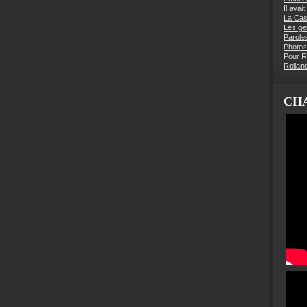
Il avai
La Ca
Les g
Parole
Photos
Pour R
Rollan
CHA