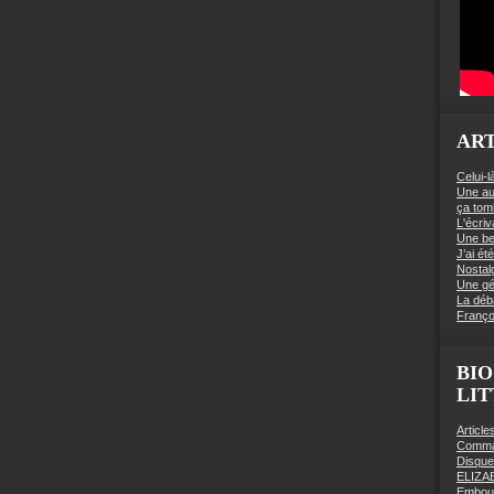
ART
Celui-l
Une au
ça to
L'écriv
Une be
J’ai é
Nostal
Une gé
La déb
Franço
BIO
LI
Articl
Comman
Disqu
ELIZA
Embout