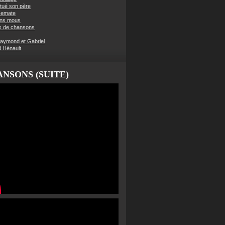
t tué son père
semate
ens mous
s de chansons
aymond et Gabriel
d Hénault
NSONS (SUITE)