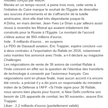
missiles conçus par MBDA.
Menée en un temps record, à peine trois mois, cette vente à
l’initiative du Caire marque le souhait de l'Egypte de diversifier
ses sources d'armements et de s'affranchir de la tutelle
américaine, dont elle était très dépendante jusque-là.
A Doha, en mars dernier, Jean-Yves Le Drian a par ailleurs aussi
réussi à revendre les Mistral qui avaient initialement été
construits pour la Russie à l'Egypte. Le montant de l'accord
s'élève autour de 950 millions d'euros.
Inde : 8 milliards d'euros... en suspens
Le PDG de Dassault aviation, Eric Trappier, espère conclure «un
à deux contrats» à l'exportation du Rafale en 2016, notamment
celui maintes fois annoncé avec l'Inde, a-t-il déclaré au magazine
Challenges
.
Les négociations de vente de 36 avions de combat Rafale à
l'Inde coincent en effet sur la question de l'étendue des transferts
de technologie à consentir par l'avionneur français. Ces
négociations sont en phase finale, mais aucun accord n'a encore
été conclu, a précisé il y a dix jours un responsable du ministère
indien de la Défense à l'AFP. «Si l'Inde signe pour 36 Rafale,
nous serons bien placés pour fournir, si New Delhi confirme son
besoin de 126 appareils de combat, les 90 suivants», assure Eric
Trappier.
Liban : 2,2 milliards d'euros (partiellement validé)