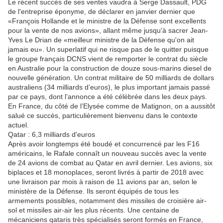
Le récent succès de ses ventes vaudra à Serge Dassault, PDG
de l'entreprise éponyme, de déclarer en janvier dernier que
«François Hollande et le ministre de la Défense sont excellents
pour la vente de nos avions», allant même jusqu'à sacrer Jean-
Yves Le Drian de «meilleur ministre de la Défense qu'on ait
jamais eu». Un superlatif qui ne risque pas de le quitter puisque
le groupe français DCNS vient de remporter le contrat du siècle
en Australie pour la construction de douze sous-marins diesel de
nouvelle génération. Un contrat militaire de 50 milliards de dollars
australiens (34 milliards d’euros), le plus important jamais passé
par ce pays, dont l’annonce a été célébrée dans les deux pays.
En France, du côté de l’Elysée comme de Matignon, on a aussitôt
salué ce succès, particulièrement bienvenu dans le contexte
actuel.
Qatar : 6,3 milliards d'euros
Après avoir longtemps été boudé et concurrencé par les F16
américains, le Rafale connaît un nouveau succès avec la vente
de 24 avions de combat au Qatar en avril dernier. Les avions, six
biplaces et 18 monoplaces, seront livrés à partir de 2018 avec
une livraison par mois à raison de 11 avions par an, selon le
ministère de la Défense. Ils seront équipés de tous les
armements possibles, notamment des missiles de croisière air-
sol et missiles air-air les plus récents. Une centaine de
mécaniciens qataris très spécialisés seront formés en France,