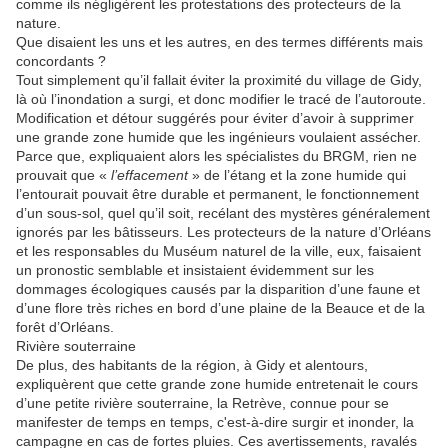
comme ils négligèrent les protestations des protecteurs de la
nature.
Que disaient les uns et les autres, en des termes différents mais
concordants ?
Tout simplement qu’il fallait éviter la proximité du village de Gidy,
là où l’inondation a surgi, et donc modifier le tracé de l’autoroute.
Modification et détour suggérés pour éviter d’avoir à supprimer
une grande zone humide que les ingénieurs voulaient assécher.
Parce que, expliquaient alors les spécialistes du BRGM, rien ne
prouvait que «
l’effacement
» de l’étang et la zone humide qui
l’entourait pouvait être durable et permanent, le fonctionnement
d’un sous-sol, quel qu’il soit, recélant des mystères généralement
ignorés par les bâtisseurs. Les protecteurs de la nature d’Orléans
et les responsables du Muséum naturel de la ville, eux, faisaient
un pronostic semblable et insistaient évidemment sur les
dommages écologiques causés par la disparition d’une faune et
d’une flore très riches en bord d’une plaine de la Beauce et de la
forêt d’Orléans.
Rivière souterraine
De plus, des habitants de la région, à Gidy et alentours,
expliquèrent que cette grande zone humide entretenait le cours
d’une petite rivière souterraine, la Retrève, connue pour se
manifester de temps en temps, c'est-à-dire surgir et inonder, la
campagne en cas de fortes pluies. Ces avertissements, ravalés