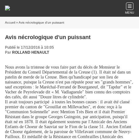
MENU
Accueil
» Avis nécrologique d'un puissant
Avis nécrologique d'un puissant
Publié le 17/12/2016 à 10:05
Par
ROLLAND HENAULT
Nous avons la tristesse de vous faire part du décès de Monsieur le
Président du Conseil Départemental de la Creuse (1). Il était né dans un
patelin de merde de la Creuse. Bien qu'handicapé par son lieu de
naissance, puisque la Creuse n'est pas réputée pour ses "grands hommes",
sauf exceptions : le Maréchal-Ferrand de Bourganeuf, dit "Tapdur" et le
Vacher de Peyrelevade dit « M. Vadlagueule" bien connu des comptoirs
des cafés, dit aussi "Douze litres de cylindrée".
Il avait toujours participé à toutes les bonnes causes : il avait été classé
premier du canton de "Grouillat en Millevaches", et donc reçu à la
"Communion Solennelle" avec Mention Très Bien et il était Premier
Résistant dans le groupe Georges Guingoin, par anticipation, puisqu'il
était né en 1878. Il était également soutenu par l'Amicale des Anciens
Enfants de Choeur de Sauviat sur le Fion de la classe 51. Ancien Enfant
de Choeur également, de la paroisse de Villefavant commune de Neuvy-
Pailloux. Et médaillé de la Résistance en Combrailles (Amicale des