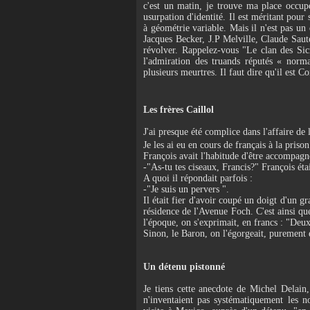
c'est un matin, je trouve ma place occupé
usurpation d'identité. Il est méritant pour
à géométrie variable. Mais il n'est pas un
Jacques Becker, J.P Melville, Claude Saut
révolver. Rappelez-vous "Le clan des Sici
l'admiration des truands réputés « norma
plusieurs meurtres. Il faut dire qu'il est C
Les frères Caillol
J'ai presque été complice dans l'affaire d
Je les ai eu en cours de français à la priso
François avait l'habitude d'être accompagn
-"As-tu tes ciseaux, Francis?" François éta
A quoi il répondait parfois :
-"Je suis un pervers ".
Il était fier d'avoir coupé un doigt d'un g
résidence de l'Avenue Foch. C'est ainsi qu
l'époque, on s'exprimait, en francs : "Deux
Sinon, le Baron, on l'égorgeait, purement
Un détenu pistonné
Je tiens cette anecdote de Michel Delain, 
n'inventaient pas systématiquement les n