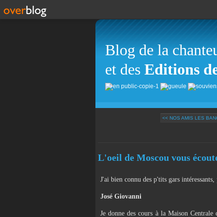
Blog de la chante
et des
Editions d
<< NOS AMIS LES BA
L'oeil de Moscou vous écout
J'ai bien connu des p'tits gars intéressants
José Giovanni
Je donne des cours à la Maison Centrale 