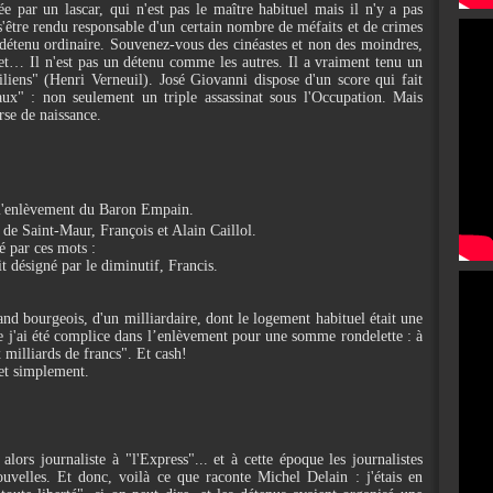
e par un lascar, qui n'est pas le maître habituel mais il n'y a pas
 s'être rendu responsable d'un certain nombre de méfaits et de crimes
 détenu ordinaire. Souvenez-vous des cinéastes et non des moindres,
et… Il n'est pas un détenu comme les autres. Il a vraiment tenu un
liens" (Henri Verneuil). José Giovanni dispose d'un score qui fait
ux" : non seulement un triple assassinat sous l'Occupation. Mais
orse de naissance.
e l'enlèvement du Baron Empain.
n de Saint-Maur, François et Alain Caillol.
é par ces mots :
it désigné par le diminutif, Francis.
rand bourgeois, d'un milliardaire, dont le logement habituel était une
e j'ai été complice dans l’enlèvement pour une somme rondelette : à
 milliards de francs". Et cash!
 et simplement.
alors journaliste à "l'Express"... et à cette époque les journalistes
ouvelles. Et donc, voilà ce que raconte Michel Delain : j'étais en