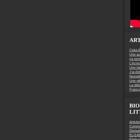
ART
Celui-l
Une au
ça to
L'écriv
Une be
J’ai é
Nostal
Une gé
La déb
Franço
BIO
LI
Articl
Comman
Disqu
ELIZA
Embout