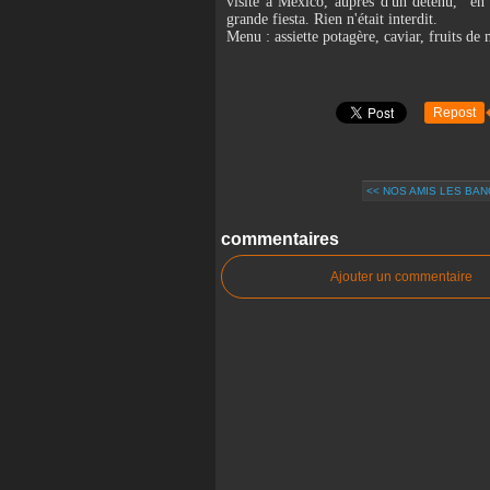
visite à Mexico, auprès d'un détenu, "en t
grande fiesta. Rien n'était interdit.
Menu : assiette potagère, caviar, fruits de
Repost
<< NOS AMIS LES BA
commentaires
Ajouter un commentaire