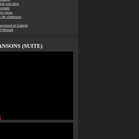
t tué son père
semate
ens mous
s de chansons
aymond et Gabriel
d Hénault
NSONS (SUITE)