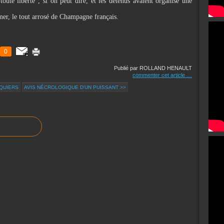
oute liberté", si on peut dire, et les détenus avaient organisé une
 mer, le tout arrosé de Champagne français.
0
Publié par ROLLAND HENAULT
commenter cet article
…
NQUIERS
AVIS NÉCROLOGIQUE D'UN PUISSANT >>