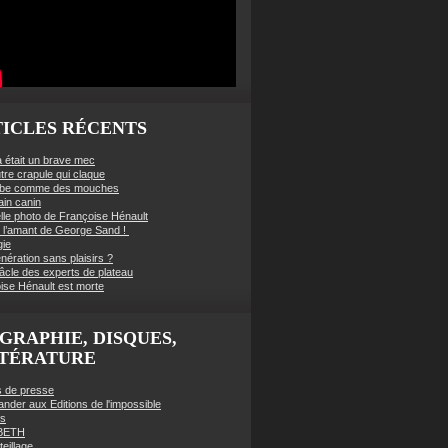
ICLES RÉCENTS
à était un brave mec
tre crapule qui claque
mbe comme des mouches
ain canin
lle photo de Françoise Hénault
té l’amant de George Sand !
gie
nération sans plaisirs ?
âcle des experts de plateau
ise Hénault est morte
GRAPHIE, DISQUES,
TTÉRATURE
es de presse
der aux Editions de l'impossible
es
BETH
eillage