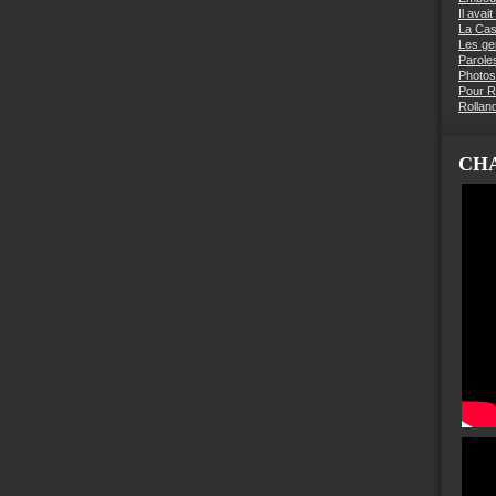
Il avai
La Ca
Les g
Parole
Photos
Pour R
Rollan
CHA