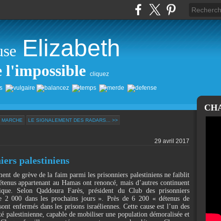
Elizabeth
use
e l'impossible
cliquez
CH
N MARCHE
LE SIGNALEMENT DES RADARS... >>
29 avril 2017
iers palestiniens
nt de grève de la faim parmi les prisonniers palestiniens ne faiblit
tenus appartenant au Hamas ont renoncé, mais d’autres continuent
ifique. Selon Qaddoura Farès, président du Club des prisonniers
 de 2 000 dans les prochains jours ». Près de 6 200 « détenus de
sont enfermés dans les prisons israéliennes. Cette cause est l’un des
iété palestinienne, capable de mobiliser une population démoralisée et