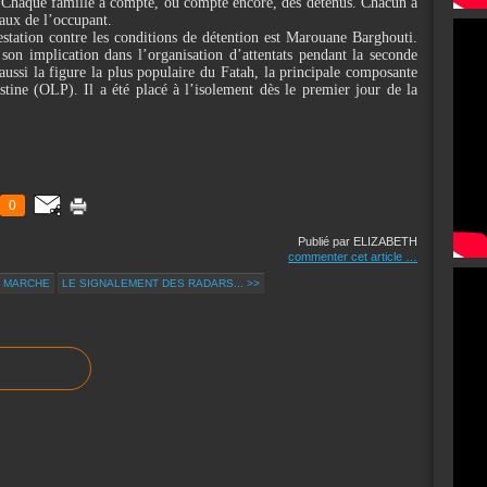
s. Chaque famille a compté, ou compte encore, des détenus. Chacun a
eaux de l’occupant.
station contre les conditions de détention est Marouane Barghouti.
son implication dans l’organisation d’attentats pendant la seconde
 aussi la figure la plus populaire du Fatah, la principale composante
stine (OLP). Il a été placé à l’isolement dès le premier jour de la
0
Publié par ELIZABETH
commenter cet article
…
N MARCHE
LE SIGNALEMENT DES RADARS... >>