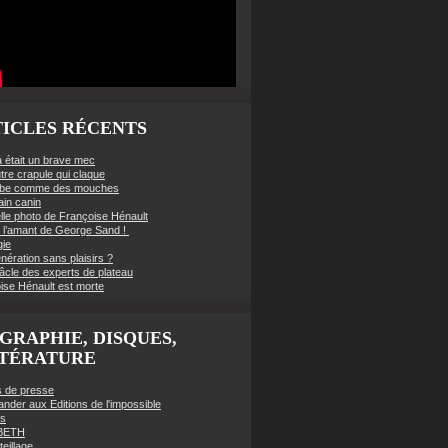
ICLES RÉCENTS
à était un brave mec
tre crapule qui claque
mbe comme des mouches
ain canin
lle photo de Françoise Hénault
té l’amant de George Sand !
gie
nération sans plaisirs ?
âcle des experts de plateau
ise Hénault est morte
GRAPHIE, DISQUES,
TTÉRATURE
es de presse
der aux Editions de l'impossible
es
BETH
eillage