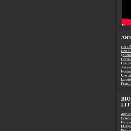
ART
Celui-l
Une au
ça to
L'écriv
Une be
J’ai é
Nostal
Une gé
La déb
Franço
BIO
LI
Articl
Comman
Disqu
ELIZA
Embout