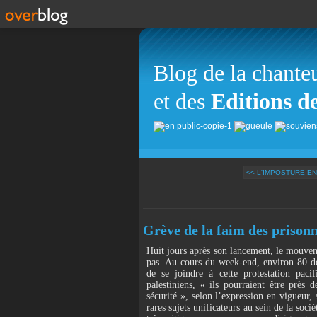
Blog de la chante
et des
Editions d
<< L'IMPOSTURE E
Grève de la faim des prisonn
Huit jours après son lancement, le mouveme
pas. Au cours du week-end, environ 80 dé
de se joindre à cette protestation pac
palestiniens, « ils pourraient être près
sécurité », selon l’expression en vigueur, 
rares sujets unificateurs au sein de la soc