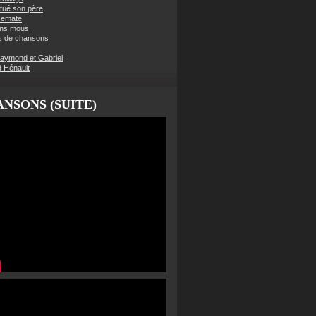
t tué son père
semate
ens mous
s de chansons
aymond et Gabriel
d Hénault
NSONS (SUITE)