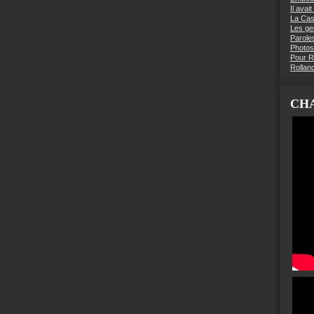
Il avai
La Ca
Les g
Parole
Photos
Pour R
Rollan
CHA