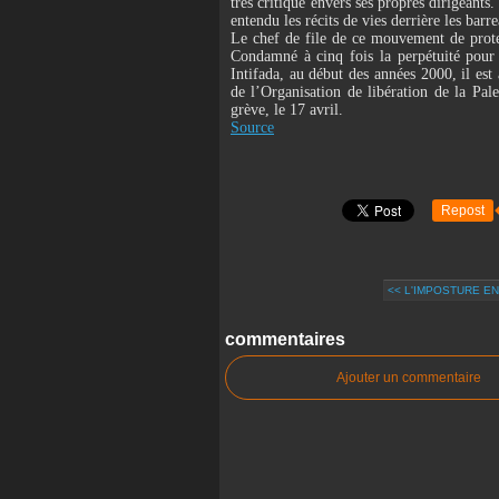
très critique envers ses propres dirigeant
entendu les récits de vies derrière les barr
Le chef de file de ce mouvement de prote
Condamné à cinq fois la perpétuité pour 
Intifada, au début des années 2000, il est
de l’Organisation de libération de la Pale
grève, le 17 avril.
Source
Repost
<< L'IMPOSTURE E
commentaires
Ajouter un commentaire