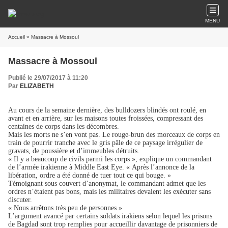
MENU
Accueil
» Massacre à Mossoul
Massacre à Mossoul
Publié le 29/07/2017 à 11:20
Par
ELIZABETH
Au cours de la semaine dernière, des bulldozers blindés ont roulé, en
avant et en arrière, sur les maisons toutes froissées, compressant des
centaines de corps dans les décombres.
Mais les morts ne s’en vont pas. Le rouge-brun des morceaux de corps en
train de pourrir tranche avec le gris pâle de ce paysage irrégulier de
gravats, de poussière et d’immeubles détruits.
« Il y a beaucoup de civils parmi les corps », explique un commandant
de l’armée irakienne à Middle East Eye. « Après l’annonce de la
libération, ordre a été donné de tuer tout ce qui bouge. »
Témoignant sous couvert d’anonymat, le commandant admet que les
ordres n’étaient pas bons, mais les militaires devaient les exécuter sans
discuter.
« Nous arrêtons très peu de personnes »
L’argument avancé par certains soldats irakiens selon lequel les prisons
de Bagdad sont trop remplies pour accueillir davantage de prisonniers de