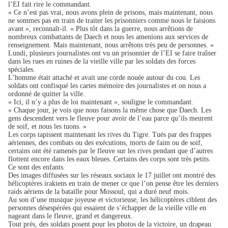
l’EI fait rire le commandant.
« Ce n’est pas vrai, nous avons plein de prisons, mais maintenant, nous
ne sommes pas en train de traiter les prisonniers comme nous le faisions
avant », reconnaît-il. « Plus tôt dans la guerre, nous arrêtions de
nombreux combattants de Daech et nous les amenions aux services de
renseignement. Mais maintenant, nous arrêtons très peu de personnes. »
Lundi, plusieurs journalistes ont vu un prisonnier de l’EI se faire traîner
dans les rues en ruines de la vieille ville par les soldats des forces
spéciales.
L’homme était attaché et avait une corde nouée autour du cou. Les
soldats ont confisqué les cartes mémoire des journalistes et on nous a
ordonné de quitter la ville.
« Ici, il n’y a plus de loi maintenant », souligne le commandant.
« Chaque jour, je vois que nous faisons la même chose que Daech. Les
gens descendent vers le fleuve pour avoir de l’eau parce qu’ils meurent
de soif, et nous les tuons. »
Les corps tapissent maintenant les rives du Tigre. Tués par des frappes
aériennes, des combats ou des exécutions, morts de faim ou de soif,
certains ont été ramenés par le fleuve sur les rives pendant que d’autres
flottent encore dans les eaux bleues. Certains des corps sont très petits.
Ce sont des enfants.
Des images diffusées sur les réseaux sociaux le 17 juillet ont montré des
hélicoptères irakiens en train de mener ce que l’on pense être les derniers
raids aériens de la bataille pour Mossoul, qui a duré neuf mois.
Au son d’une musique joyeuse et victorieuse, les hélicoptères ciblent des
personnes désespérées qui essaient de s’échapper de la vieille ville en
nageant dans le fleuve, grand et dangereux.
Tout près, des soldats posent pour les photos de la victoire, un drapeau