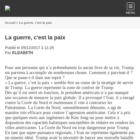
MENU
Accueil
» La guerre, c'est la paix
La guerre, c'est la paix
Publié le 09/12/2017 à 11:26
Par
ELIZABETH
Pour une personne qui n’a prétendument lu aucun livre de sa vie, Trump
est parvenu à accomplir de nombreuses choses. Comment y parvient-il ?
Que se passe-t-il dans son esprit ?
« La guerre, c’est la paix » semble être au coeur de la stratégie de survie
de Trump. La guerre représente la zone de confort de Trump.
Dès qu’il est entré en fonction, le président américain n’a pas manqué
une occasion de menacer la paix globale. Il a provoqué l’Iran, il a enragé
contre la Corée du Nord et maintenant il vise à contrarier les
Palestiniens. La Corée du Nord, ostensiblement démunie, a agi de
manière très efficace pour contrer l’agression américaine. Cela n’a pris
que quelques mois aux ingénieurs de Kim Jong-un pour mettre à
disposition des capacités balistiques susceptibles de réduire en cendres les
villes américaines. La Corée du Nord est trop dangereuse pour Trump.
En tant que super-puissance régionale, l’Iran ne représente également pas
un ennemi idéal. Trump avait la nécessité de lancer une nouvelle bataille