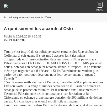
MENU
Accueil
» A quoi servent les accords d'Oslo
A quoi servent les accords d'Oslo
Publié le 20/01/2018 à 10:35
Par
ELIZABETH
Trump s’est inspiré de sa politique envers certains des États arabes du
Golfe mardi soir quand il s’est mis à accuser les Palestiniens
d’ingratitude et d’insubordination dans un tweet. « Nous payons aux
Palestiniens des CENTAINES DE MILLIONS DE DOLLARS par an et
nous n’obtenons en échange ni reconnaissance, ni respect. Ils ne veulent
même pas négocier, a-t-il déclaré. « Si les Palestiniens ne veulent plus
parler de paix, pourquoi devrions-nous leur verser autant d’argent à
l’avenir ? ».
C’est la même méthode, mais à l’envers, que celle qu’il applique avec les
États du Golfe. Il a exigé d’eux des centaines de milliards de dollars en
échange de sa protection militaire. Et il demande aux Palestiniens et à
l’Autorité Palestinienne des « concessions » sur Jérusalem et la
Cisjordanie en échange d’une maigre donation de 300 millions de dollars
par an. Un chantage plus éhonté est difficile à imaginer.
Trump est passé maître dans l’art de l’extorsion de fonds, et il ne connaît