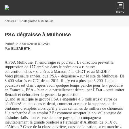
MENU
Accueil
» PSA dégraisse à Mulhouse
PSA dégraisse à Mulhouse
Publié le 27/01/2018 à 12:41
Par
ELIZABETH
A PSA Mulhouse, l’hémorragie se poursuit. La direction prévoit la
suppression de 177 emplois dans le cadre des « ruptures
conventionnelles » si chères à Macron, à la CFDT et au MEDEF.
Voici plusieurs années, que PSA « dégraisse » sur le site de Mulhouse. De
8 400 salariés en CDI début 2011, il n’y en a plus que 5 200. Le but
poursuivi est clair : après avoir quelque temps penché pour le « produire
en France », PSA – bien que partiellement détenu par l’Etat – veut imiter
Renault et délocaliser largement la production.
Quand au sait que le groupe PSA a engendré 4,5 milliards d’euros de
bénéfices* en deux ans et demi, comment accepter la suppression de
centaines d’emplois alors qu’il y à des centaines de milliers de chômeurs
à la recherche d’un emploi ? Et comment accepter la nouvelle vague de
désindustrialisation en vue de notre pays qui accompagnera
inévitablement la grande braderie à l’étranger d’Alsthom, de STX ou
d’Airbus ? Casse de la classe ouvrière, casse de la nation, « en marche »