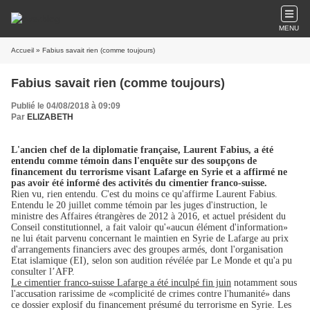
MENU
Accueil
» Fabius savait rien (comme toujours)
Fabius savait rien (comme toujours)
Publié le 04/08/2018 à 09:09
Par
ELIZABETH
L'ancien chef de la diplomatie française, Laurent Fabius, a été
entendu comme témoin dans l'enquête sur des soupçons de
financement du terrorisme visant Lafarge en Syrie et a affirmé ne
pas avoir été informé des activités du cimentier franco-suisse.
Rien vu, rien entendu. C'est du moins ce qu'affirme Laurent Fabius.
Entendu le 20 juillet comme témoin par les juges d'instruction, le
ministre des Affaires étrangères de 2012 à 2016, et actuel président du
Conseil constitutionnel, a fait valoir qu'«aucun élément d'information»
ne lui était parvenu concernant le maintien en Syrie de Lafarge au prix
d'arrangements financiers avec des groupes armés, dont l'organisation
Etat islamique (EI), selon son audition révélée par
Le Monde
et qu'a pu
consulter l’AFP.
Le cimentier franco-suisse Lafarge a été inculpé fin juin
notamment sous
l'accusation rarissime de «complicité de crimes contre l'humanité» dans
ce dossier explosif du financement présumé du terrorisme en Syrie. Les