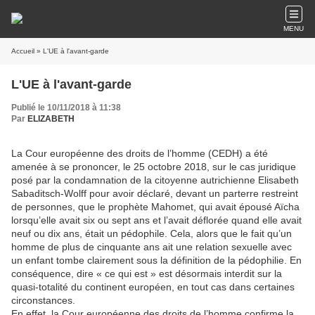
MENU
Accueil
» L'UE à l'avant-garde
L'UE à l'avant-garde
Publié le 10/11/2018 à 11:38
Par
ELIZABETH
La Cour européenne des droits de l’homme (CEDH) a été
amenée à se prononcer, le 25 octobre 2018, sur le cas juridique
posé par la condamnation de la citoyenne autrichienne Elisabeth
Sabaditsch-Wolff pour avoir déclaré, devant un parterre restreint
de personnes, que le prophète Mahomet, qui avait épousé Aïcha
lorsqu’elle avait six ou sept ans et l’avait déflorée quand elle avait
neuf ou dix ans, était un pédophile. Cela, alors que le fait qu’un
homme de plus de cinquante ans ait une relation sexuelle avec
un enfant tombe clairement sous la définition de la pédophilie. En
conséquence, dire « ce qui est » est désormais interdit sur la
quasi-totalité du continent européen, en tout cas dans certaines
circonstances.
En effet, la Cour européenne des droits de l’homme confirme la