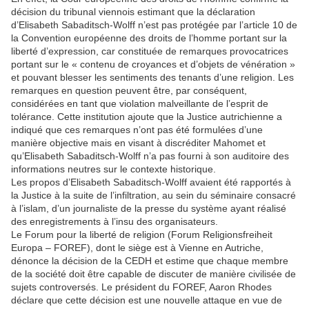
décision du tribunal viennois estimant que la déclaration
d’Elisabeth Sabaditsch-Wolff n’est pas protégée par l’article 10 de
la Convention européenne des droits de l’homme portant sur la
liberté d’expression, car constituée de remarques provocatrices
portant sur le « contenu de croyances et d’objets de vénération »
et pouvant blesser les sentiments des tenants d’une religion. Les
remarques en question peuvent être, par conséquent,
considérées en tant que violation malveillante de l’esprit de
tolérance. Cette institution ajoute que la Justice autrichienne a
indiqué que ces remarques n’ont pas été formulées d’une
manière objective mais en visant à discréditer Mahomet et
qu’Elisabeth Sabaditsch-Wolff n’a pas fourni à son auditoire des
informations neutres sur le contexte historique.
Les propos d’Elisabeth Sabaditsch-Wolff avaient été rapportés à
la Justice à la suite de l’infiltration, au sein du séminaire consacré
à l’islam, d’un journaliste de la presse du système ayant réalisé
des enregistrements à l’insu des organisateurs.
Le Forum pour la liberté de religion (Forum Religionsfreiheit
Europa – FOREF), dont le siège est à Vienne en Autriche,
dénonce la décision de la CEDH et estime que chaque membre
de la société doit être capable de discuter de manière civilisée de
sujets controversés. Le président du FOREF, Aaron Rhodes
déclare que cette décision est une nouvelle attaque en vue de