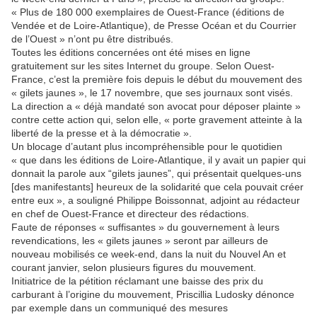
« Plus de 180 000 exemplaires de Ouest-France (éditions de
Vendée et de Loire-Atlantique), de Presse Océan et du Courrier
de l’Ouest » n’ont pu être distribués.
Toutes les éditions concernées ont été mises en ligne
gratuitement sur les sites Internet du groupe. Selon Ouest-
France, c’est la première fois depuis le début du mouvement des
« gilets jaunes », le 17 novembre, que ses journaux sont visés.
La direction a « déjà mandaté son avocat pour déposer plainte »
contre cette action qui, selon elle, « porte gravement atteinte à la
liberté de la presse et à la démocratie ».
Un blocage d’autant plus incompréhensible pour le quotidien
« que dans les éditions de Loire-Atlantique, il y avait un papier qui
donnait la parole aux “gilets jaunes”, qui présentait quelques-uns
[des manifestants] heureux de la solidarité que cela pouvait créer
entre eux », a souligné Philippe Boissonnat, adjoint au rédacteur
en chef de Ouest-France et directeur des rédactions.
Faute de réponses « suffisantes » du gouvernement à leurs
revendications, les « gilets jaunes » seront par ailleurs de
nouveau mobilisés ce week-end, dans la nuit du Nouvel An et
courant janvier, selon plusieurs figures du mouvement.
Initiatrice de la pétition réclamant une baisse des prix du
carburant à l’origine du mouvement, Priscillia Ludosky dénonce
par exemple dans un communiqué des mesures