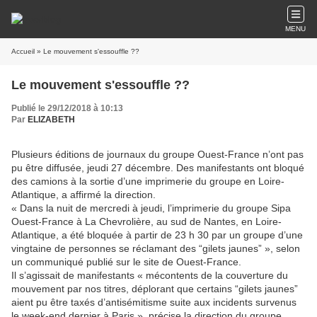
MENU
Accueil
» Le mouvement s'essouffle ??
Le mouvement s'essouffle ??
Publié le 29/12/2018 à 10:13
Par
ELIZABETH
Plusieurs éditions de journaux du groupe Ouest-France n’ont pas
pu être diffusée, jeudi 27 décembre. Des manifestants ont bloqué
des camions à la sortie d’une imprimerie du groupe en Loire-
Atlantique, a affirmé la direction.
« Dans la nuit de mercredi à jeudi, l’imprimerie du groupe Sipa
Ouest-France à La Chevrolière, au sud de Nantes, en Loire-
Atlantique, a été bloquée à partir de 23 h 30 par un groupe d’une
vingtaine de personnes se réclamant des “gilets jaunes” », selon
un communiqué publié sur le site de Ouest-France.
Il s’agissait de manifestants « mécontents de la couverture du
mouvement par nos titres, déplorant que certains “gilets jaunes”
aient pu être taxés d’antisémitisme suite aux incidents survenus
le week-end dernier à Paris », précise la direction du groupe.