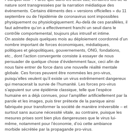
nature sont transgressées par la narration médiatique des
événements. Certains éléments des « versions officielles » du 11
septembre ou de l’épidémie de coronavirus sont impossibles
physiquement ou physiologiquement. Au-delà de ces parallèles, il
faut admettre qu’on a effectivement franchi un seuil dans le
contrôle comportemental, toujours plus intrusif et intime.
On assiste depuis quelques mois au déploiement coordonné d’un
nombre important de forces économiques, médiatiques,
politiques et géopolitiques, gouvernements, ONG, fondations,
etc., dont l’action convergente consiste à essayer de nous
persuader de quelque chose d’évidemment faux, ceci afin de
nous faire entrer de force dans une nouvelle réalité mentale
globale. Ces forces peuvent être nommées les pro-virus,
puisqu’elles veulent qu’il existe un virus extrêmement dangereux
qui menacerait la survie de l’humanité. Les forces pro-virus
s’appuient sur une épidémie classique, telle que l’espèce
humaine en a déjà connues, pour l’amplifier artificiellement par la
parole et les images, puis tirer prétexte de la panique ainsi
fabriquée pour transformer la société de manière irréversible – et
surtout sans aucune nécessité vitale, au contraire, puisque les
mesures prises sont bien plus dangereuses que le virus lui-
même, notamment pour l’économie, d’où cette ambiance
morbide sécrétée par la propagande pro-virus.