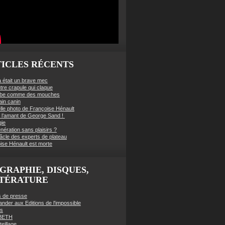
ICLES RÉCENTS
à était un brave mec
tre crapule qui claque
mbe comme des mouches
ain canin
lle photo de Françoise Hénault
té l’amant de George Sand !
gie
nération sans plaisirs ?
âcle des experts de plateau
ise Hénault est morte
GRAPHIE, DISQUES,
TTÉRATURE
es de presse
der aux Editions de l'impossible
es
BETH
eillage