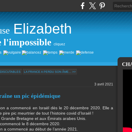
Elizabeth
use
e l'impossible
cliquez
CH
 DISCUTABLES
LA FRANCE A PERDU SON ÂME... >>
3 avril 2021
raîne un pic épidémique
tion a commencé en Israël dès le 20 décembre 2020. Elle a
e pire pic meurtrier de tout l’histoire covid d’Israël !
Grande Bretagne et aux Émirats arabes Unis.
a commencé le 8 décembre 2020.
ion a commencé au début de l’année 2021.