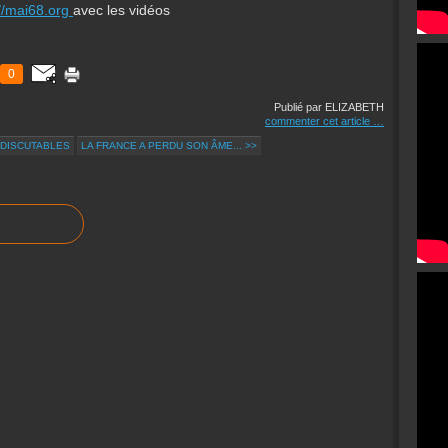
://mai68.org
avec les vidéos
0
Publié par ELIZABETH
commenter cet article
…
 DISCUTABLES
LA FRANCE A PERDU SON ÂME... >>