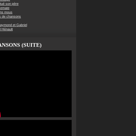
t tué son père
semate
ens mous
s de chansons
aymond et Gabriel
d Hénault
NSONS (SUITE)