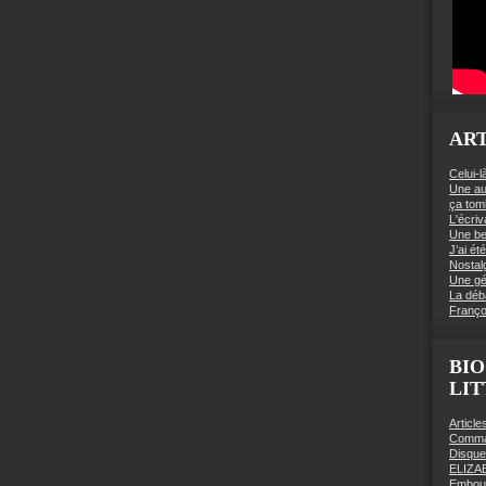
ART
Celui-l
Une au
ça to
L'écriv
Une be
J’ai é
Nostal
Une gé
La déb
Franço
BIO
LI
Articl
Comman
Disqu
ELIZA
Embout