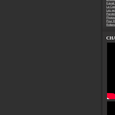
Il avai
La Ca
Les g
Parole
Photos
Pour R
Rollan
CHA