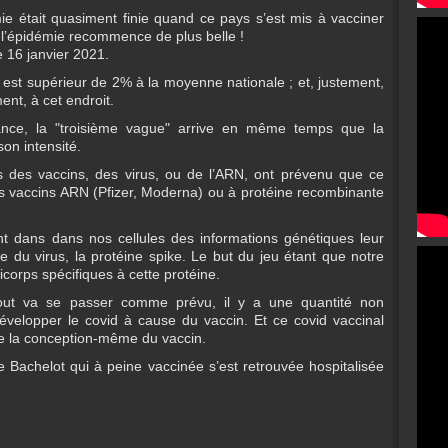
émie était quasiment finie quand ce pays s’est mis à vacciner
l’épidémie recommence de plus belle !
 16 janvier 2021.
n est supérieur de 2% à la moyenne nationale ; et, justement,
nt, à cet endroit.
ance, la "troisième vague" arrive en même temps que la
son intensité.
es des vaccins, des virus, ou de l’ARN, ont prévenu que ce
les vaccins ARN (Pfizer, Moderna) ou à protéine recombinante
ent dans dans nos cellules des informations génétiques leur
 du virus, la protéine spike. Le but du jeu étant que notre
corps spécifiques à cette protéine.
out va se passer comme prévu, il y a une quantité non
évelopper le covid à cause du vaccin. Et ce covid vaccinal
 de la conception-même du vaccin.
 Bachelot qui à peine vaccinée s’est retrouvée hospitalisée