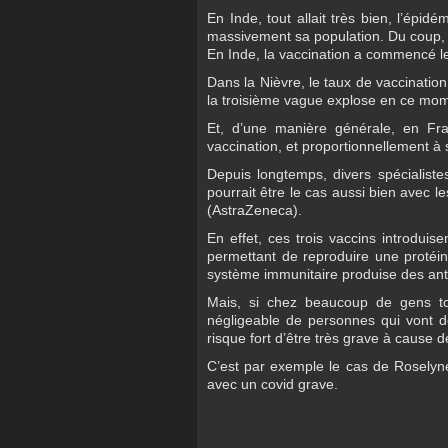
En Inde, tout allait très bien, l’épid
massivement sa population. Du coup, 
En Inde, la vaccination a commencé le
Dans la Nièvre, le taux de vaccinatio
la troisième vague explose en ce mome
Et, d’une manière générale, en Fr
vaccination, et proportionnellement à 
Depuis longtemps, divers spécialist
pourrait être le cas aussi bien avec 
(AstraZeneca).
En effet, ces trois vaccins introduis
permettant de reproduire une protéine
système immunitaire produise des anti
Mais, si chez beaucoup de gens t
négligeable de personnes qui vont d
risque fort d’être très grave à cause
C’est par exemple le cas de Roselyne
avec un covid grave.