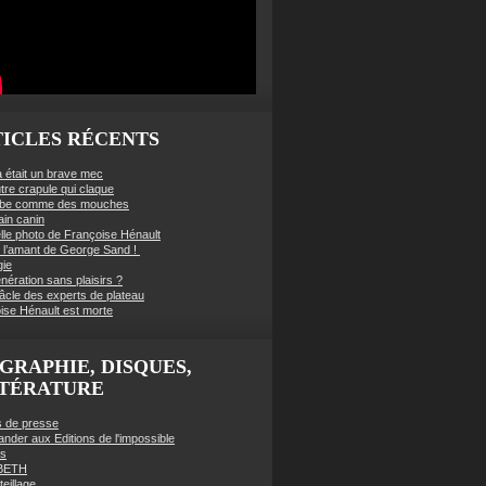
ICLES RÉCENTS
à était un brave mec
tre crapule qui claque
mbe comme des mouches
ain canin
lle photo de Françoise Hénault
té l’amant de George Sand !
gie
nération sans plaisirs ?
âcle des experts de plateau
ise Hénault est morte
GRAPHIE, DISQUES,
TTÉRATURE
es de presse
der aux Editions de l'impossible
es
BETH
eillage