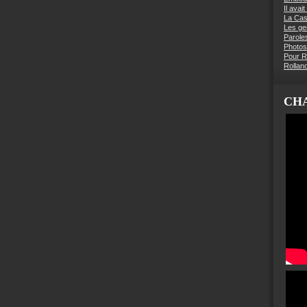
Il avai
La Ca
Les g
Parole
Photos
Pour R
Rollan
CHA