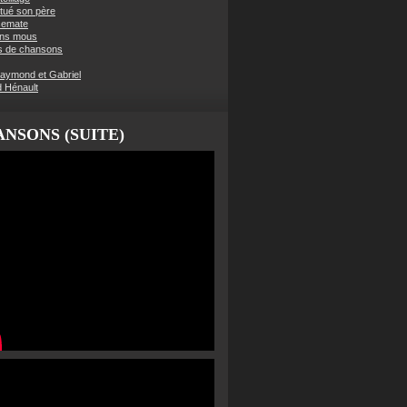
t tué son père
semate
ens mous
s de chansons
aymond et Gabriel
d Hénault
NSONS (SUITE)