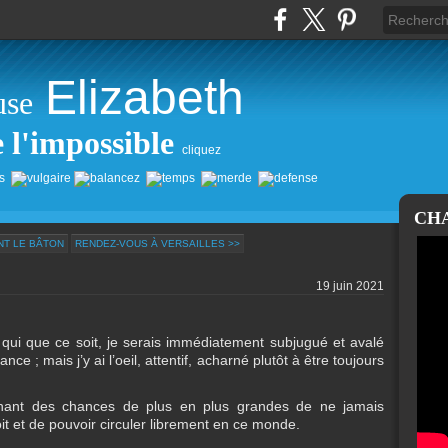
Elizabeth
use
e l'impossible
cliquez
CH
NT LE BÂTON
RENDEZ-VOUS À VERSAILLES >>
19 juin 2021
 qui que ce soit, je serais immédiatement subjugué et avalé
e ; mais j’y ai l’oeil, attentif, acharné plutôt à être toujours
ntenant des chances de plus en plus grandes de ne jamais
it et de pouvoir circuler librement en ce monde.