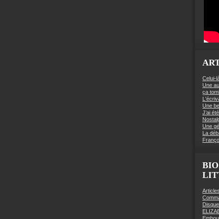
ART
Celui-l
Une au
ça to
L'écriv
Une be
J’ai é
Nostal
Une gé
La déb
Franço
BIO
LI
Articl
Comman
Disqu
ELIZA
Embout