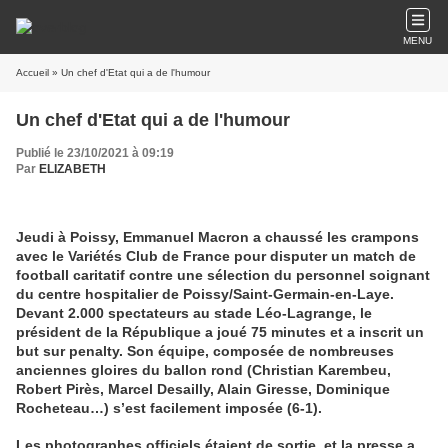
MENU
Accueil
» Un chef d'Etat qui a de l'humour
Un chef d'Etat qui a de l'humour
Publié le 23/10/2021 à 09:19
Par
ELIZABETH
Jeudi à Poissy, Emmanuel Macron a chaussé les crampons
avec le Variétés Club de France pour disputer un match de
football caritatif contre une sélection du personnel soignant
du centre hospitalier de Poissy/Saint-Germain-en-Laye.
Devant 2.000 spectateurs au stade Léo-Lagrange, le
président de la République a joué 75 minutes et a inscrit un
but sur penalty. Son équipe, composée de nombreuses
anciennes gloires du ballon rond (Christian Karembeu,
Robert Pirès, Marcel Desailly, Alain Giresse, Dominique
Rocheteau…) s’est facilement imposée (6-1).
Les photographes officiels étaient de sortie, et la presse a