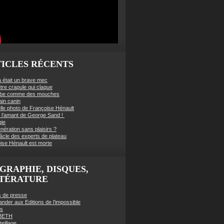
ICLES RÉCENTS
à était un brave mec
tre crapule qui claque
mbe comme des mouches
ain canin
lle photo de Françoise Hénault
té l’amant de George Sand !
gie
nération sans plaisirs ?
âcle des experts de plateau
ise Hénault est morte
GRAPHIE, DISQUES,
TTÉRATURE
es de presse
der aux Editions de l'impossible
es
BETH
eillage