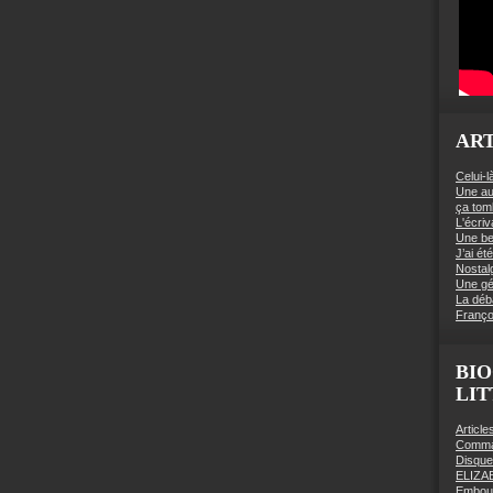
ART
Celui-l
Une au
ça to
L'écriv
Une be
J’ai é
Nostal
Une gé
La déb
Franço
BIO
LI
Articl
Comman
Disqu
ELIZA
Embout