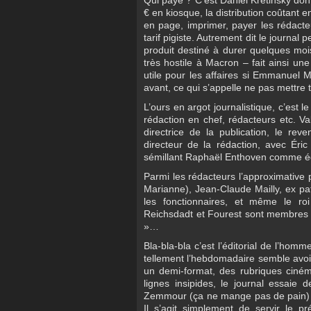
Qui paye ? C’est Daniel Kretinsky dont
€ en kiosque, la distribution coûtant
en page, imprimer, payer les rédact
tarif pigiste. Autrement dit le journa
produit destiné à durer quelques moi
très hostile à Macron – fait ainsi une
utile pour les affaires si Emmanuel M
avant, ce qui s’appelle ne pas mettre
L’ours en argot journalistique, c’est le
rédaction en chef, rédacteurs etc. 
directrice de la publication, le reve
directeur de la rédaction, avec Éri
sémillant Raphaël Enthoven comme édi
Parmi les rédacteurs l’approximative p
Marianne), Jean-Claude Mailly, ex pa
les fonctionnaires, et même le ro
Reichsdadt et Fourest sont membres 
»…
Bla-bla-bla c’est l’éditorial de l’homm
tellement l’hebdomadaire semble avoi
un demi-format, des rubriques ciném
lignes insipides, le journal essaie
Zemmour (ça ne mange pas de pain) e
Il s’agit simplement de servir le