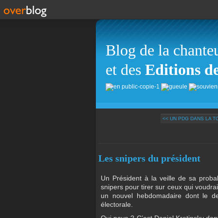
Blog de la chante
et des
Editions d
<< UN PDG DANS LA 
Les snipers du président
Un Président à la veille de sa prob
snipers pour tirer sur ceux qui voudra
un nouvel hebdomadaire dont le des
électorale.