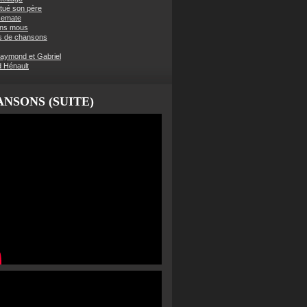
t tué son père
semate
ens mous
s de chansons
aymond et Gabriel
d Hénault
NSONS (SUITE)