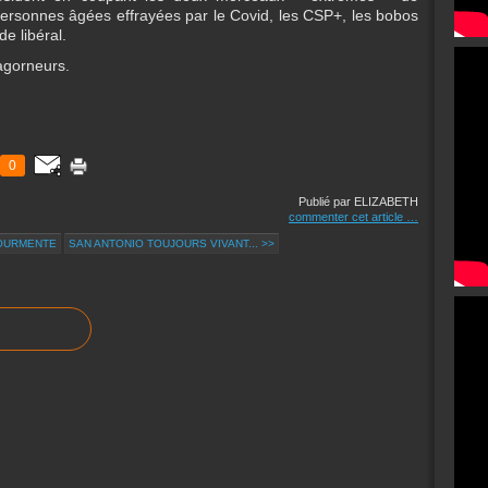
 personnes âgées effrayées par le Covid, les CSP+, les bobos
de libéral.
lagorneurs.
0
Publié par ELIZABETH
commenter cet article
…
TOURMENTE
SAN ANTONIO TOUJOURS VIVANT... >>