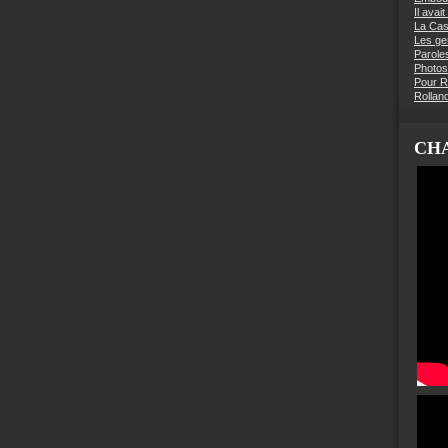
Il avai
La Ca
Les g
Parole
Photos
Pour R
Rollan
CHA