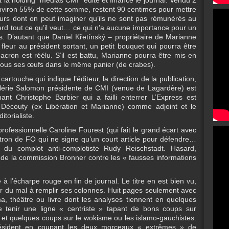
 la holding "médias CMI" édite et finance le journal. Vendu 2
 environ 55% de cette somme, restent 90 centimes pour mettre
eurs dont on peut imaginer qu’ils ne sont pas rémunérés au
l perd tout ce qu’il veut… ce qui n’a aucune importance pour un
s. D’autant que Daniel Křetínský – propriétaire de Marianne
 fleur au président sortant, un petit bouquet qui pourra être
acron est réélu. S’il est battu, Marianne pourra être mis en
 tous ses œufs dans le même panier (de crabes).
 cartouche qui indique l’éditeur, la direction de la publication,
Valérie Salomon présidente de CMI (venue de Lagardère) est
nant Christophe Barbier qui a failli enterrer L’Express est
c Découty (ex Libération et Marianne) comme adjoint et le
torialiste.
rofessionnelle Caroline Fourest (qui fait le grand écart avec
tron de FO qui ne signe qu’un court article pour défendre…
i du complot anti-complotiste Rudy Reischstadt. Hasard,
de la commission Bronner contre les « fausses informations
e à l’écharpe rouge en fin de journal. Le titre en est bien vu,
r du mal à remplir ses colonnes. Huit pages seulement avec
a, théâtre ou livre dont les analyses tiennent en quelques
 de tenir une ligne « centriste » tapant de bons coups sur
t quelques coups sur le wokisme ou les islamo-gauchistes.
 président en coupant les deux morceaux « extrêmes » de