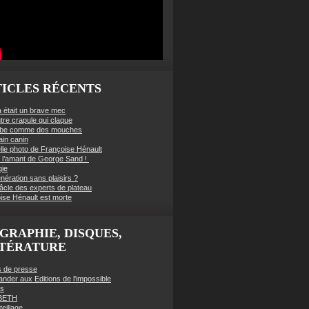
ICLES RÉCENTS
à était un brave mec
tre crapule qui claque
mbe comme des mouches
ain canin
lle photo de Françoise Hénault
té l’amant de George Sand !
gie
nération sans plaisirs ?
âcle des experts de plateau
ise Hénault est morte
GRAPHIE, DISQUES,
TTÉRATURE
es de presse
der aux Editions de l'impossible
es
BETH
eillage