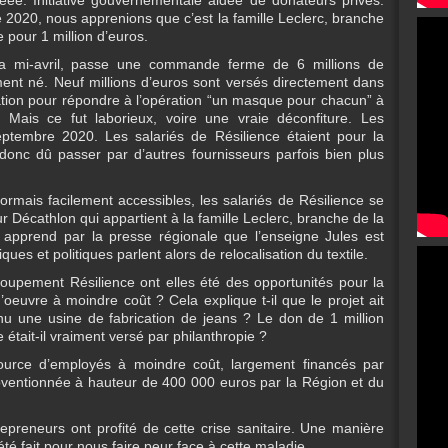
réée. Initiative gouvernementale aidée de donateurs privés.
2020, nous apprenions que c’est la famille Leclerc, branche
e pour 1 million d’euros.
la mi-avril, passe une commande ferme de 6 millions de
t né. Neuf millions d’euros sont versés directement dans
ation pour répondre à l’opération “un masque pour chacun” à
d. Mais ce fut laborieux, voire une vraie déconfiture. Les
septembre 2020. Les salariés de Résilience étaient pour la
donc dû passer par d’autres fournisseurs parfois bien plus
rmais facilement accessibles, les salariés de Résilience se
r Décathlon qui appartient à la famille Leclerc, branche de la
n apprend par la presse régionale que l’enseigne Jules est
es et politiques parlent alors de relocalisation du textile.
groupement Résilience ont elles été des opportunités pour la
’oeuvre à moindre coût ? Cela explique t-il que le projet ait
nu une usine de fabrication de jeans ? Le don de 1 million
était-il vraiment versé par philanthropie ?
source d’employés à moindre coût, largement financés par
subventionnée à hauteur de 400 000 euros par la Région et du
epreneurs ont profité de cette crise sanitaire. Une manière
é fait pour nous faire peur face à cette maladie.