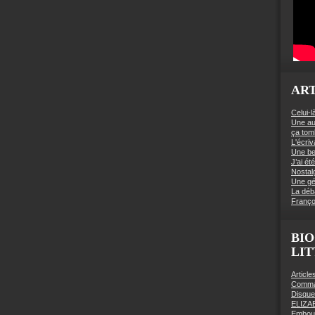
ART
Celui-l
Une au
ça to
L'écriv
Une be
J’ai é
Nostal
Une gé
La déb
Franço
BIO
LI
Articl
Comman
Disqu
ELIZA
Embout