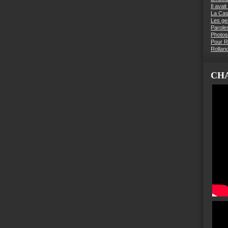
Il avai
La Ca
Les g
Parole
Photos
Pour R
Rollan
CHA