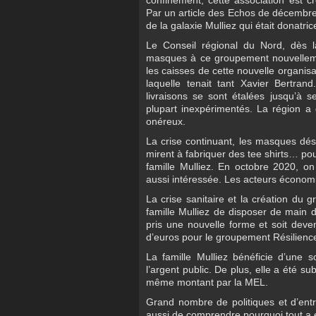
confinement, cette association est c
Par un article des Echos de décembre 
de la galaxie Mulliez qui était donatric
Le Conseil régional du Nord, dès 
masques à ce groupement nouvellemen
les caisses de cette nouvelle organis
laquelle tenait tant Xavier Bertran
livraisons se sont étalées jusqu’à 
plupart inexpérimentés. La région a 
onéreux.
La crise continuant, les masques déso
mirent à fabriquer des tee shirts… pou
famille Mulliez. En octobre 2020, o
aussi intéressée. Les acteurs économiqu
La crise sanitaire et la création du 
famille Mulliez de disposer de main d
pris une nouvelle forme et soit deve
d’euros pour le groupement Résilience 
La famille Mulliez bénéficie d’une 
l’argent public. De plus, elle a été 
même montant par la MEL.
Grand nombre de politiques et d’entr
aussi de comprendre pourquoi tout a ét