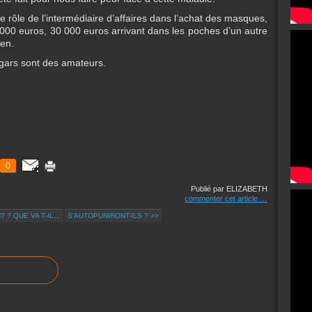
 le rôle de l’intermédiaire d’affaires dans l’achat des masques,
 000 euros, 30 000 euros arrivant dans les poches d’un autre
ien.
x gars sont des amateurs.
0
Publié par ELIZABETH
commenter cet article
…
 ? QUE VA T‑IL...
S'AUTOPUNIRONT-ILS ? >>