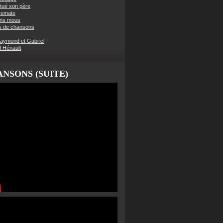
t tué son père
semate
ens mous
s de chansons
aymond et Gabriel
d Hénault
NSONS (SUITE)