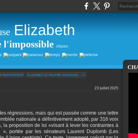
Elizabeth
use
e l'impossible
cliquez
CH
UI RAPPORTENT
PLAIGNEZ LE PAUVRE ASSASSIN... >>
23 juillet 2025
ndes régressions, mais qui est passée comme une lettre
ssemblée nationale a définitivement adopté, par 316 voix
 la proposition de loi «visant à lever les contraintes à
ur », portée par les sénateurs Laurent Duplomb (Les
e (Union centriste). Ce texte, largement coécrit par la