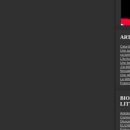
ART
Celui-l
Une au
ça to
L'écriv
Une be
J’ai é
Nostal
Une gé
La déb
Franço
BIO
LI
Articl
Comman
Disqu
ELIZA
Embout