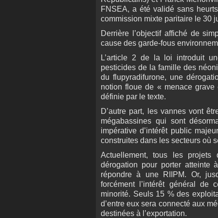
FNSEA, a été validé sans heurts 
commission mixte paritaire le 30 jui
Derrière l’objectif affiché de sim
cause des garde-fous environnem
L’article 2 de la loi introduit u
pesticides de la famille des néonic
du flupyradifurone, une dérogatio
notion floue de « menace grave c
définie par le texte.
D’autre part, les vannes vont êt
mégabassines qui sont désorm
impérative d’intérêt public majeu
construites dans les secteurs où 
Actuellement, tous les projets
dérogation pour porter atteinte 
répondre à une RIIPM. Or, jusq
forcément l’intérêt général de 
minorité. Seuls 15 % des exploita
d’entre eux sera connecté aux még
destinées à l’exportation.