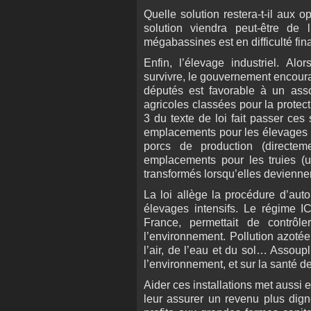
Quelle solution restera-t-il aux 
solution viendra peut-être de 
mégabassines est en difficulté fin
Enfin, l’élevage industriel. Alo
survivre, le gouvernement encoura
députés est favorable à un asso
agricoles classées pour la protec
3 du texte de loi fait passer ce
emplacements pour les élevages d
porcs de production (directe
emplacements pour les truies (ut
transformés lorsqu’elles devienne
La loi allège la procédure d’auto
élevages intensifs. Le régime 
France, permettait de contrôl
l’environnement. Pollution azoté
l’air, de l’eau et du sol… Assou
l’environnement, et sur la santé d
Aider ces installations met aussi e
leur assurer un revenu plus dign