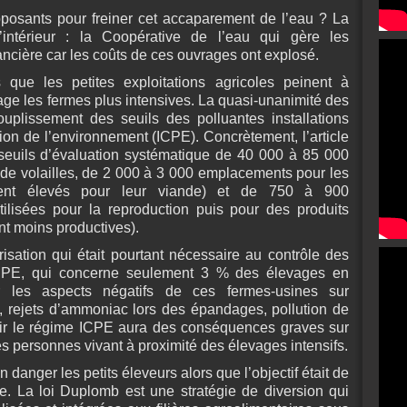
opposants pour freiner cet accaparement de l’eau ? La
l’intérieur : la Coopérative de l’eau qui gère les
ancière car les coûts de ces ouvrages ont explosé.
rs que les petites exploitations agricoles peinent à
ge les fermes plus intensives. La quasi-unanimité des
uplissement des seuils des polluantes installations
tion de l’environnement (ICPE). Concrètement, l’article
s seuils d’évaluation systématique de 40 000 à 85 000
e volailles, de 2 000 à 3 000 emplacements pour les
ment élevés pour leur viande) et de 750 à 900
ilisées pour la reproduction puis pour des produits
nt moins productives).
risation qui était pourtant nécessaire au contrôle des
ICPE, qui concerne seulement 3 % des élevages en
er les aspects négatifs de ces fermes-usines sur
e, rejets d’ammoniac lors des épandages, pollution de
plir le régime ICPE aura des conséquences graves sur
es personnes vivant à proximité des élevages intensifs.
n danger les petits éleveurs alors que l’objectif était de
e. La loi Duplomb est une stratégie de diversion qui