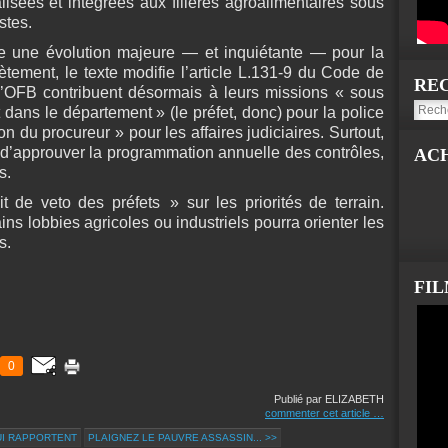
lisées et intégrées aux filières agroalimentaires sous
stes.
te une évolution majeure — et inquiétante — pour la
tement, le texte modifie l’article L.131-9 du Code de
RE
l’OFB contribuent désormais à leurs missions « sous
t dans le département » (le préfet, donc) pour la police
ion du procureur » pour les affaires judiciaires. Surtout,
ir d’approuver la programmation annuelle des contrôles,
AC
s.
t de veto des préfets » sur les priorités de terrain.
ns lobbies agricoles ou industriels pourra orienter les
s.
FI
0
Publié par ELIZABETH
commenter cet article
…
UI RAPPORTENT
PLAIGNEZ LE PAUVRE ASSASSIN... >>