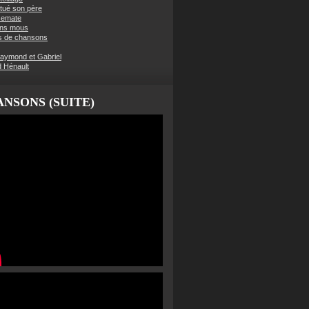
t tué son père
semate
ens mous
s de chansons
aymond et Gabriel
d Hénault
NSONS (SUITE)