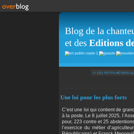
Blog de la chante
et des
Editions d
<< CES PETITS MÉTIERS Q
Une loi pour les plus forts
C’est une loi qui contient de gra
à la poste. Le 8 juillet 2025, l’A
pour, 223 contre et 25 abstentions,
l’exercice du métier d’agriculte
Républicains) et Franck Menonvill