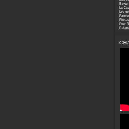
Il avai
La Ca
Les g
Parole
Photos
Pour R
Rollan
CHA