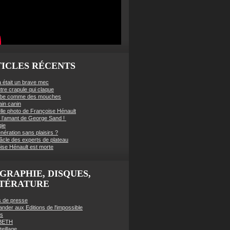
ICLES RÉCENTS
à était un brave mec
tre crapule qui claque
mbe comme des mouches
ain canin
lle photo de Françoise Hénault
té l’amant de George Sand !
gie
nération sans plaisirs ?
âcle des experts de plateau
ise Hénault est morte
GRAPHIE, DISQUES,
TTÉRATURE
es de presse
der aux Editions de l'impossible
es
BETH
eillage