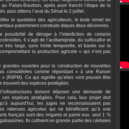
au Palais-Bourbon, après avoir franchi l’étape de la
n, puis obtenu l’aval du Sénat le 2 juillet.
plifier le quotidien des agriculteurs, le texte remet en
entaux patiemment construits depuis deux décennies.
ne possibilité de déroger à l’interdiction de certains
otinoïdes. Il s’agit de l’acétamipride, du sulfoxaflor et
n très large, sans limite temporelle, et basée sur la
ompromettant la production agricole » qui n’est pas
re grandes ouvertes pour la construction de nouvelles
ais considérées comme répondant « à une Raison
r » (RIIPM). Ce qui signifie qu’elles vont pouvoir être
se trouvent des espèces protégées.
 d’infrastructures doivent déposer une demande de
à ces espèces protégées. Pour cela, leur projet doit
u’à aujourd’hui, les juges ne reconnaissaient pas
ces retenues agricoles qui ne bénéficient qu’à une
nts français sont des irrigants et parmi eux, seul 1 %
abassines. Ils cultivent en grande partie des céréales