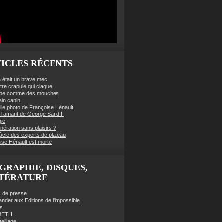
ICLES RÉCENTS
à était un brave mec
tre crapule qui claque
mbe comme des mouches
ain canin
lle photo de Françoise Hénault
té l’amant de George Sand !
gie
nération sans plaisirs ?
âcle des experts de plateau
ise Hénault est morte
GRAPHIE, DISQUES,
TTÉRATURE
es de presse
der aux Editions de l'impossible
es
BETH
eillage