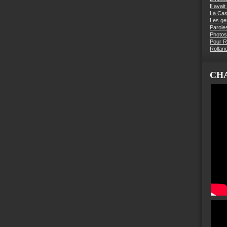
Il avai
La Ca
Les g
Parole
Photos
Pour R
Rollan
CHA