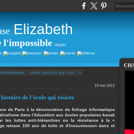
Elizabeth
use
e l'impossible
cliquez
CH
CONTEMPORAIN...
L'OTAN, QU'EST-CE QUE C'EST... >>
19 mai 2012
histoire de l'école qui résiste
ne de Paris à la dénonciation du fichage informatique
ndicalisme dans l’éducation aux écoles populaires kanak
les luttes anti-hiérarchies ou la résistance à la «
ge retrace 150 ans de lutte et d'insoumission dans et