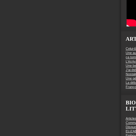
ART
Celui-l
Une au
ça to
L'écriv
Une be
J’ai é
Nostal
Une gé
La déb
Franço
BIO
LI
Articl
Comman
Disqu
ELIZA
Embout