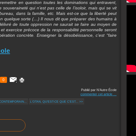
remettre en question toutes les dominations qui entravent,
 souveraineté qui n’est pas celle de l’isoloir, mais qui se vit
 bureau, dans la famille, etc. Mais est-ce que la liberté peut
 en quelque sorte (…) Il nous dit que préparer des humains à
délivré de toute oppression ne saurait se faire au moyen de
ité et exercice précoce de la responsabilité personnelle seront
pération concrète. Enseigner la désobéissance, c’est “faire
cole
0
Publié par N’Autre École
commenter cet article
…
CONTEMPORAIN...
L'OTAN, QU'EST-CE QUE C'EST... >>