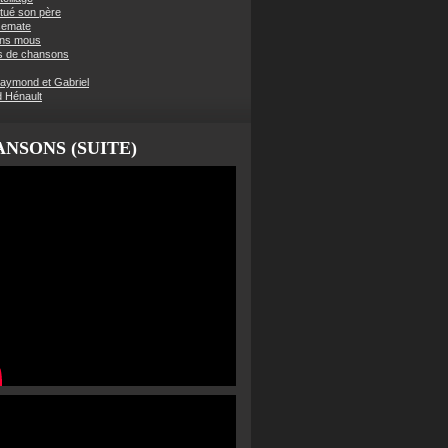
t tué son père
semate
ens mous
s de chansons
aymond et Gabriel
d Hénault
NSONS (SUITE)