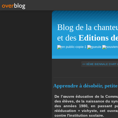
Blog de la chante
et des
Editions d
<< 8ÈME BIENNALE D’ART 
Apprendre à désobéir, petite 
De l’œuvre éducative de la Commu
des élèves, de la naissance du sy
des années 1980, en passant par 
rééducation » vichyste, cet ouvra
contre l'institution scolaire.