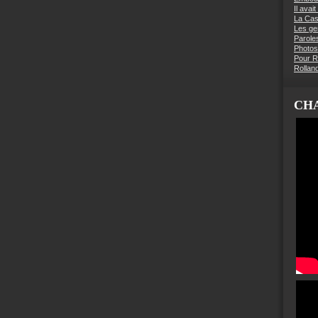
Il avai
La Ca
Les g
Parole
Photos
Pour R
Rollan
CHA