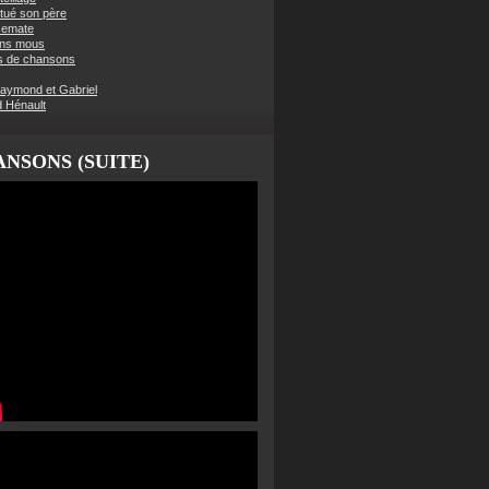
t tué son père
semate
ens mous
s de chansons
aymond et Gabriel
d Hénault
NSONS (SUITE)