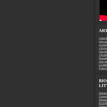
ART
Celui-l
Une au
ça to
L'écriv
Une be
J’ai é
Nostal
Une gé
La déb
Franço
BIO
LI
Articl
Comman
Disqu
ELIZA
Embout