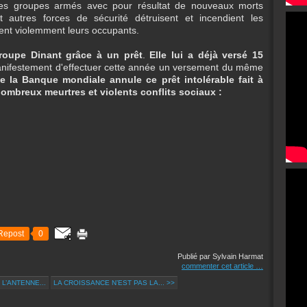
 les groupes armés avec pour résultat de nouveaux morts
et autres forces de sécurité détruisent et incendient les
ent violemment leurs occupants.
roupe Dinant grâce à un prêt
.
Elle lui a déjà versé 15
anifestement d'effectuer cette année un versement du même
 la Banque mondiale annule ce prêt intolérable fait à
ombreux meurtres et violents conflits sociaux :
Repost
0
Publié par Sylvain Harmat
commenter cet article
…
 L’ANTENNE...
LA CROISSANCE N’EST PAS LA... >>