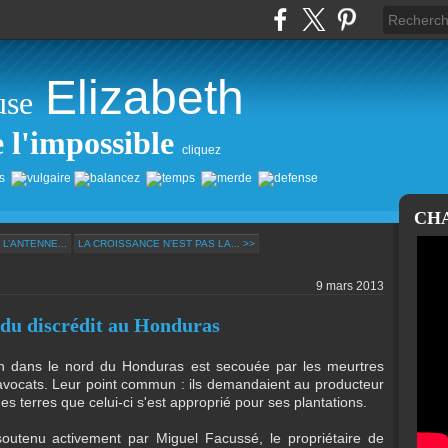
Elizabeth
use
e l'impossible
cliquez
CH
 L’ANTENNE...
LA CROISSANCE N’EST PAS LA... >>
9 mars 2013
 du discrédit au Honduras
uán dans le nord du Honduras est secouée par les meurtres
 avocats. Leur point commun : ils demandaient au producteur
des terres que celui-ci s'est approprié pour ses plantations.
soutenu activement par Miguel Facussé, le propriétaire de