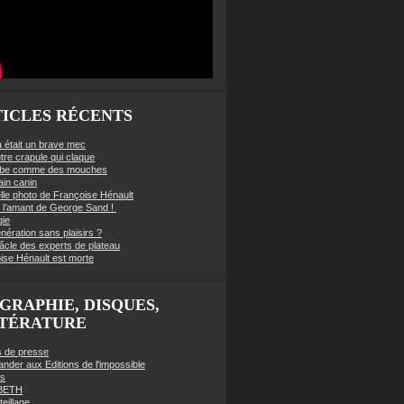
ICLES RÉCENTS
à était un brave mec
tre crapule qui claque
mbe comme des mouches
ain canin
lle photo de Françoise Hénault
té l’amant de George Sand !
gie
nération sans plaisirs ?
âcle des experts de plateau
ise Hénault est morte
GRAPHIE, DISQUES,
TTÉRATURE
es de presse
der aux Editions de l'impossible
es
BETH
eillage