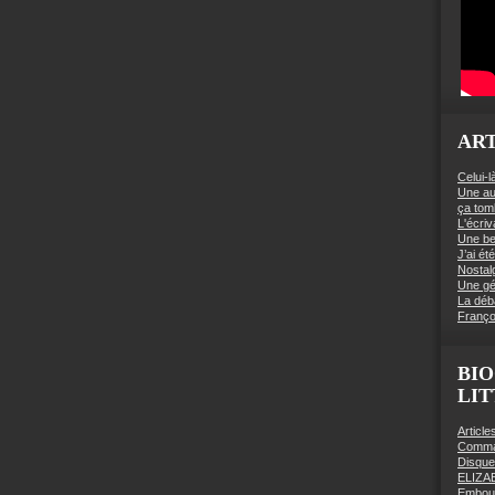
ART
Celui-l
Une au
ça to
L'écriv
Une be
J’ai é
Nostal
Une gé
La déb
Franço
BIO
LI
Articl
Comman
Disqu
ELIZA
Embout