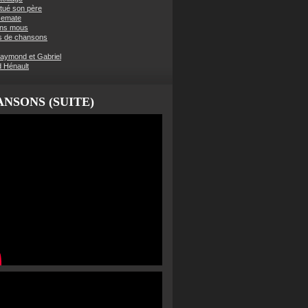
t tué son père
semate
ens mous
s de chansons
aymond et Gabriel
d Hénault
NSONS (SUITE)