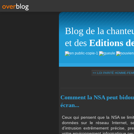
Blog de la chante
et des
Editions d
<< LOI PARITÉ HOMME-FEMM
Comment la NSA peut bidouill
écran...
Ceux qui pensent que la NSA se limi
données sur le réseau Internet, s
d’intrusion extrêmement précise, pr
votre environnement informatique peut