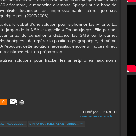
i 30 décembre, le magazine allemand Spiegel, sur la base de
entivité technique est impressionnante, alors que ces
quelque peu (2007/2008).
t dès le début d’une solution pour siphonner les iPhone. La
s le jargon de la NSA - s’appelle « Dropoutjeep». Elle permet
documents, de consulter à distance les SMS ou le carnet
éléphoniques, de repérer la position géographique, et même
A l’époque, cette solution nécessitait encore un accès direct
n à distance était en préparation.
utres solutions pour hacker les smartphones, aux noms
0
Publié par ELIZABETH
commenter cet article
…
E : NOUVELLE...
L’INFORMATICIEN ALAN TURING... >>