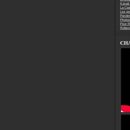
Il avai
La Ca
Les g
Parole
Photos
Pour R
Rollan
CHA