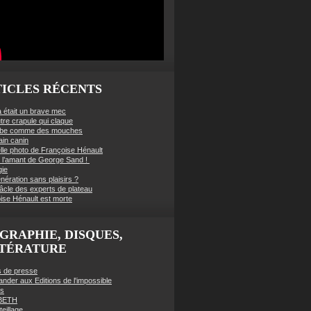
ICLES RÉCENTS
à était un brave mec
tre crapule qui claque
mbe comme des mouches
ain canin
lle photo de Françoise Hénault
té l’amant de George Sand !
gie
nération sans plaisirs ?
âcle des experts de plateau
ise Hénault est morte
GRAPHIE, DISQUES,
TTÉRATURE
es de presse
der aux Editions de l'impossible
es
BETH
eillage