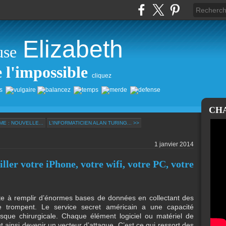
Elizabeth
use
e l'impossible
cliquez
CH
E : NOUVELLE...
L’INFORMATICIEN ALAN TURING... >>
1 janvier 2014
er votre iPhone, votre wifi, votre PC, votre
te à remplir d’énormes bases de données en collectant des
e trompent. Le service secret américain a une capacité
esque chirurgicale. Chaque élément logiciel ou matériel de
 ainsi devenir un vecteur d’attaque. C’est ce qui ressort des