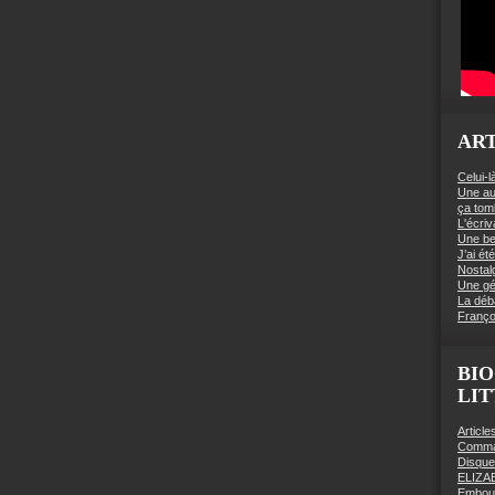
ART
Celui-l
Une au
ça to
L'écriv
Une be
J’ai é
Nostal
Une gé
La déb
Franço
BIO
LI
Articl
Comman
Disqu
ELIZA
Embout