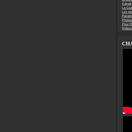
Il avai
La Ca
Les g
Parole
Photos
Pour R
Rollan
CHA