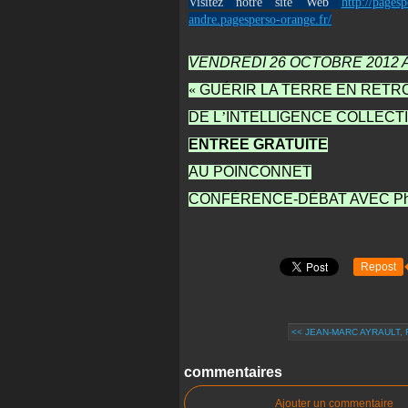
Visitez notre site Web
http://pages
andre.pagesperso-orange.fr/
VENDREDI 26 OCTOBRE 2012 A
«
GUÉRIR LA TERRE EN RETR
DE L
’
INTELLIGENCE COLLECT
ENTREE GRATUITE
AU POINCONNET
CONFÉRENCE-DÉBAT AVEC Phil
Repost
<< JEAN-MARC AYRAULT, R
commentaires
Ajouter un commentaire