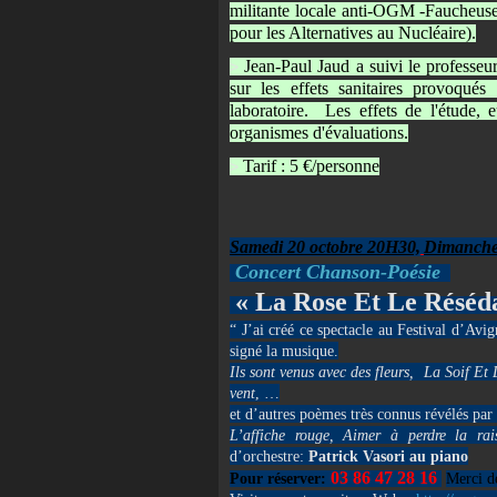
militante locale anti-OGM -Faucheuse
pour les Alternatives au Nucléaire).
Jean-Paul Jaud a suivi le professeu
>
sur les effets sanitaires provoqu
laboratoire. Les effets de l'étude, e
organismes d'évaluations.
Tarif : 5 €/personne
>
Samedi 20 octobre 20H30,
Dimanche
Concert Chanson-Poésie
« La Rose Et Le Réséd
“ J’ai créé ce spectacle au Festival d’Av
signé la musique.
Ils sont venus avec des fleurs, La Soif Et
vent
, …
et d’autres poèmes très connus révélés pa
L’affiche rouge, Aimer à perdre la ra
d’orchestre:
Patrick Vasori au piano
03 86 47 28 16
Pour réserver:
Merci de