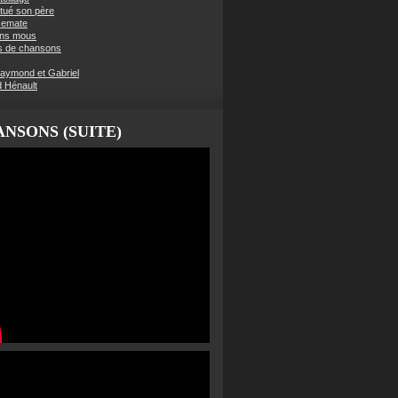
t tué son père
semate
ens mous
s de chansons
aymond et Gabriel
d Hénault
NSONS (SUITE)