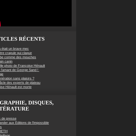
ICLES RÉCENTS
à était un brave mec
tre crapule qui claque
mbe comme des mouches
ain canin
lle photo de Françoise Hénault
té l’amant de George Sand !
gie
nération sans plaisirs ?
âcle des experts de plateau
ise Hénault est morte
GRAPHIE, DISQUES,
TTÉRATURE
es de presse
der aux Editions de l'impossible
es
BETH
eillage