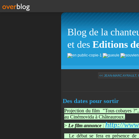
Blog de la chante
et des
Editions d
<< JEAN-MARC AYRAULT, R
Des dates pour sortir
Projection du film "Tous cobayes ?",
au Cinémovida à Châteauroux.
http://ww
>
Le film annonce
:
Le débat se fera en présence de Bé
>