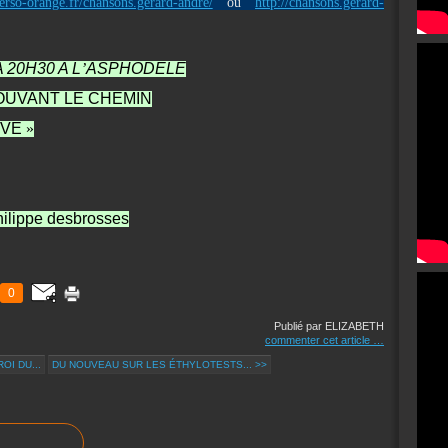
perso-orange.fr/chansons.gerard-andre/
ou
http://chansons.gerard-
 20H30 A L
’
ASPHODELE
OUVANT LE CHEMIN
IVE
»
ippe desbrosses
0
Publié par ELIZABETH
commenter cet article
…
OI DU...
DU NOUVEAU SUR LES ÉTHYLOTESTS... >>