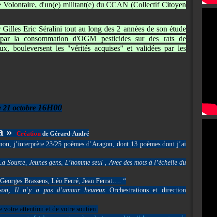
 Volontaire, d'un(e) militant(e) du CCAN (Collectif Citoyen
r Gilles Eric Séralini tout au long des 2 années de son étude
és par la consommation d'OGM pesticides sur des rats de
ux, bouleversent les "vérités acquises" et validées par les
16H00
 21 octobre
a »
Création
de Gérard-André
ignon, j’interprète 23/25 poèmes d’Aragon, dont 13 poèmes dont j’ai
 La Source, Jeunes gens, L’homme seul , Avec des mots à l’échelle du
r Georges Brassens, Léo Ferré, Jean Ferrat…. “
ison, Il n’y a pas d’amour heureux
Orchestrations et direction
 votre attention et de votre soutien.