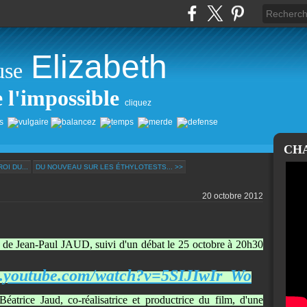
Elizabeth
use
e l'impossible
cliquez
CH
OI DU...
DU NOUVEAU SUR LES ÉTHYLOTESTS... >>
20 octobre 2012
 de Jean-Paul JAUD, suivi d'un débat le 25 octobre à 20h30
w.youtube.com/watch?v=5SIJIwIr_Wo
atrice Jaud, co-réalisatrice et productrice du film, d'une