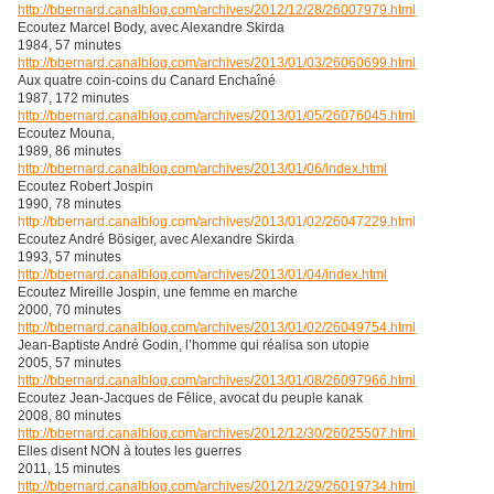
http://bbernard.canalblog.com/archives/2012/12/28/26007979.html
Ecoutez Marcel Body, avec Alexandre Skirda
1984, 57 minutes
http://bbernard.canalblog.com/archives/2013/01/03/26060699.html
Aux quatre coin-coins du Canard Enchaîné
1987, 172 minutes
http://bbernard.canalblog.com/archives/2013/01/05/26076045.html
Ecoutez Mouna,
1989, 86 minutes
http://bbernard.canalblog.com/archives/2013/01/06/index.html
Ecoutez Robert Jospin
1990, 78 minutes
http://bbernard.canalblog.com/archives/2013/01/02/26047229.html
Ecoutez André Bösiger, avec Alexandre Skirda
1993, 57 minutes
http://bbernard.canalblog.com/archives/2013/01/04/index.html
Ecoutez Mireille Jospin, une femme en marche
2000, 70 minutes
http://bbernard.canalblog.com/archives/2013/01/02/26049754.html
Jean-Baptiste André Godin, l’homme qui réalisa son utopie
2005, 57 minutes
http://bbernard.canalblog.com/archives/2013/01/08/26097966.html
Ecoutez Jean-Jacques de Félice, avocat du peuple kanak
2008, 80 minutes
http://bbernard.canalblog.com/archives/2012/12/30/26025507.html
Elles disent NON à toutes les guerres
2011, 15 minutes
http://bbernard.canalblog.com/archives/2012/12/29/26019734.html