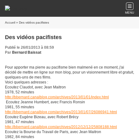
MENU
Accueil
» Des vidéos pacifistes
Des vidéos pacifistes
Publié le 26/01/2013 à 08:59
Par
Bernard Baissat
Pour apporter ma pierre au pacifisme bien malmené en ce moment, j'ai
décidé de mettre en ligne sur mon blog, pour un visionnement libre et gratuit,
quelques-uns de mes films.
Voici quelques adresses :
Ecoutez Claudot, avec Jean Maitron
1978, 52 minutes
http://bbernard.canalblog.com/archives/2013/01/01/index.html
Ecoutez Jeanne Humbert, avec Francis Ronsin
1981, 55 minutes
http://bbernard.canalblog.com/archives/2013/01/07/26086941.html
Ecoutez Eugène Bizeau, avec Robert Brécy
1981, 47 minutes
http://bbernard.canalblog.com/archives/2012/12/12/25808188.html
Ecoutez la Bourse du Travail de Paris, avec Jean Maitron
1982, 84 minutes