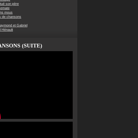
t tué son père
semate
ens mous
s de chansons
aymond et Gabriel
d Hénault
NSONS (SUITE)