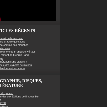
ICLES RÉCENTS
à était un brave mec
tre crapule qui claque
mbe comme des mouches
ain canin
lle photo de Françoise Hénault
té l’amant de George Sand !
gie
nération sans plaisirs ?
âcle des experts de plateau
ise Hénault est morte
GRAPHIE, DISQUES,
TTÉRATURE
es de presse
der aux Editions de l'impossible
es
BETH
eillage