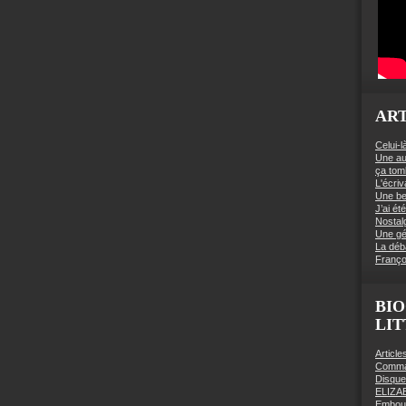
ART
Celui-l
Une au
ça to
L'écriv
Une be
J’ai é
Nostal
Une gé
La déb
Franço
BIO
LI
Articl
Comman
Disqu
ELIZA
Embout