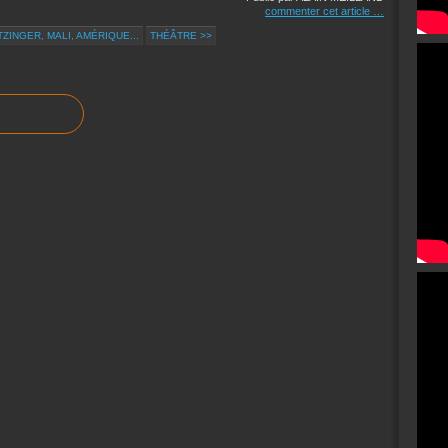
commenter cet article
…
TZINGER, MALI, AMÉRIQUE...
THÉÂTRE >>