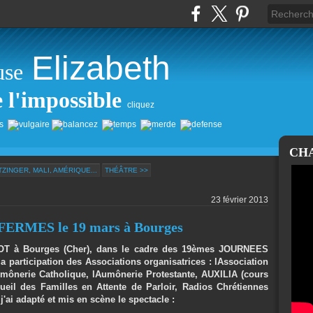
Elizabeth
use
e l'impossible
cliquez
CH
TZINGER, MALI, AMÉRIQUE...
THÉÂTRE >>
23 février 2013
RMES le 19 mars à Bourges
OT à Bourges (Cher), dans le cadre des 19èmes JOURNEES
la participation des Associations organisatrices :
lAssociation
umônerie Catholique, lAumônerie Protestante, AUXILIA (cours
eil des Familles en Attente de Parloir, Radios Chrétiennes
'ai adapté et mis en scène le spectacle :