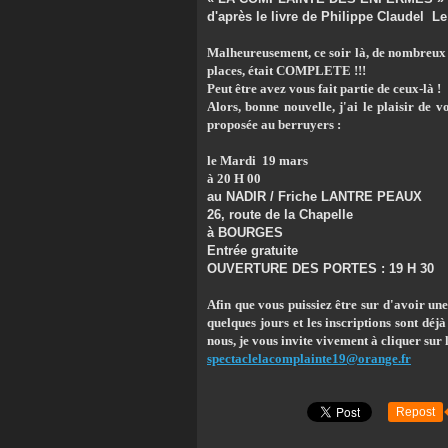
d'après le livre de Philippe Claudel
Le 
Malheureusement, ce soir là, de nombreux s
places, était COMPLETE !!!
Peut être avez vous fait partie de ceux-là !
Alors, bonne nouvelle, j'ai le plaisir de 
proposée au berruyers :
le
Mardi 19 mars
à 20 H 00
au NADIR / Friche LANTRE PEAUX
26, route de la Chapelle
à BOURGES
Entrée gratuite
OUVERTURE DES PORTES : 19 H 30
Afin que vous puissiez être sur d'avoir un
quelques jours et les inscriptions sont dé
nous, je vous invite vivement à cliquer sur l
spectaclelacomplainte19@orange.fr
Repost