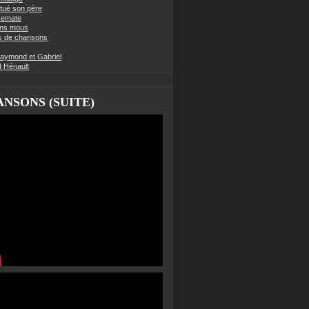
t tué son père
semate
ens mous
s de chansons
aymond et Gabriel
d Hénault
NSONS (SUITE)