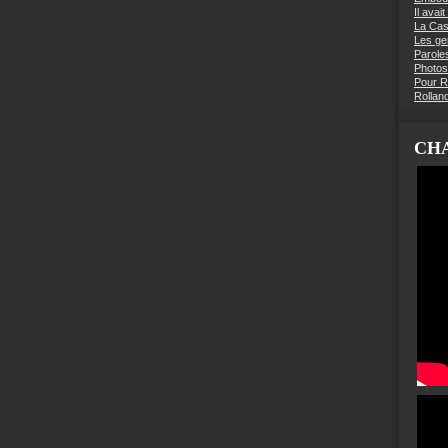
Il avai
La Ca
Les g
Parole
Photos
Pour R
Rollan
CHA