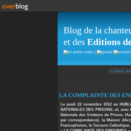
Blog de la chante
et des
Editions d
<< ISRAEL, RA
LA COMPLAINTE DES ENFE
Le jeudi 22 novembre 2012 au HUBL
NATIONALES DES PRISONS, et, a
vec 
Nationale des Visiteurs de Prison, lA
par correspondance), la Maison dAccu
Francophones, le Secours Catholique, j
« LA COMPLAINTE DES ENFERMES »