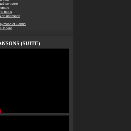
t tué son père
semate
ens mous
s de chansons
aymond et Gabriel
d Hénault
NSONS (SUITE)