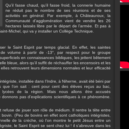
Qu’il fasse chaud, qu’il fasse froid, la connerie humaine
ne réduit pas le nombre de ses réunions et de ses
activités en général. Par exemple, à Châteauroux, la
Communauté d’agglomération vient de vendre les 26
hectares laissés libre par le départ de l’armée. Et pas à
Saint-Michel, qui va y installer un Collège Technique.
ser le Saint Esprit par temps glacial. En effet, les saintes
 de volume à partir de -13°, par respect pour le groupe
superficiels en connaissances bibliques, les jettent bêtement
le bleue, alors qu’il suffit de réchauffer les encensoirs et les
elles retrouvent leurs dimensions normales et leur efficacité
tégriste, installée dans l’Indre, à Niherne, avait été béni par
 que l’on sait : cent pour cent des élèves reçus au bac,
 lycées de la région. Mais nous allons être accusés
ne donnons pas d’explications scientifiques à ce phénomène.
t refuse de jouer son rôle de médium. Il rentre la tête entre
ovin. (Peu de bovins en effet sont catholiques intégristes,
onnelle de la crèche, où l’on montre le petit Jésus entre un
riste, le Saint Esprit se sent chez lui ! il s’abreuve dans les