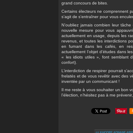
grand concours de bites.
Certains électeurs ne comprennent pas 
s’agit de s’entraîner pour vous enculer,
N’oubliez jamais combien leur tâche es
nouvelle mesure pour vous appauvrir
actuellement en usage, depuis les rad
revenus, et toutes les interdictions
en fumant dans les cafés, en respi
actuellement l’objet d’études dans les 
« les idiots utiles », font semblant 
confort).
L’interdiction de respirer pourrait s’
frelatés et de vous revêtir avec des v
inventée par un communicant !
Il me reste à vous souhaiter un bon vo
l’élection, n’hésitez pas à me prévenir,
<< KHODRE ADNANE ARRÊ