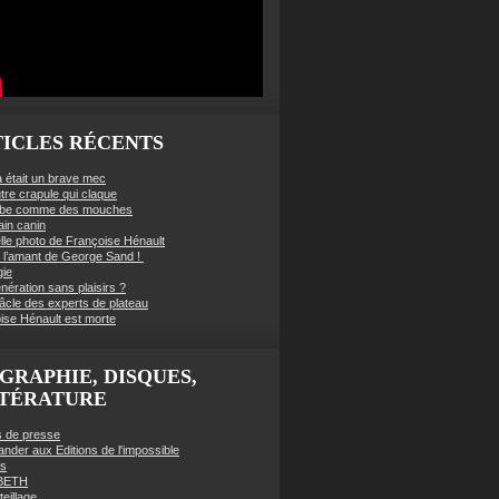
ICLES RÉCENTS
à était un brave mec
tre crapule qui claque
mbe comme des mouches
ain canin
lle photo de Françoise Hénault
té l’amant de George Sand !
gie
nération sans plaisirs ?
âcle des experts de plateau
ise Hénault est morte
GRAPHIE, DISQUES,
TTÉRATURE
es de presse
der aux Editions de l'impossible
es
BETH
eillage