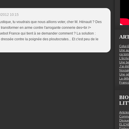
/2012 10:15
ustique, tu voudrais que nous allions voter, cher M. Hénault ? Des
se transformer en arme contre l'arrogante connerie des<br />
uebot France qui tient à se demander comment ? La solution :
ART
ressée contre la poignée des ploutocrates... Et c'est peu de le
Celui-l
Une au
ça to
L'écriv
Une be
J’ai é
Nostal
Une gé
La déb
Franço
BIO
LI
Articl
Comman
Disqu
ELIZA
Embout