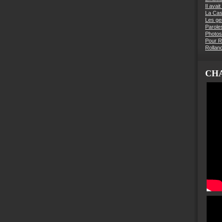
Il avai
La Ca
Les g
Parole
Photos
Pour R
Rollan
CHA