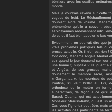
bénitiers avec les ouailles ordinair
monde.
Mais je voudrais revenir sur cette t
vagues de froid. Le Réchauffement c
doublent alors de volume. Madame 
phénomène qu’elle a souvent obser
sarkozyennes redeviennent ridiculement
de ce qu’il faut bien appeler le bas-ve
Evidemment, on pourrait dire que je
vrais problèmes politiques tels qu’
presse actuelle. Or, il n’en est rien !
font donc, Madame Angéla Merkel et
soir quand le jour descend sur leur c
une bonne !) nuptiale ? Ils jouent à c
et Angéla, de ses grosses mains 
doucement le membre sacré, ains
« Gargantua », les nourrices du pet
Poutine, s’il veut briller au G8,
orthodoxe de le mettre en forme,
superactives, de façon à ce qu’il 
Barack Obama, qui est actuellemen
Monsieur Strauss-Kahn, qui est un as 
Car, vous l’ignoriez peut-être, mai
les activités des participants se ter