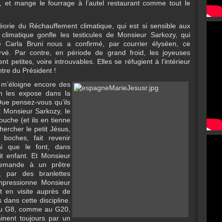
es, et mange le fourrage à l’autel restaurant comme tout le
héorie du Réchauffement climatique, qui est si sensible aux
limatique gonfle les testicules de Monsieur Sarkozy, qui
Carla Bruni nous a confirmé, par courrier élyséen, ce
vé. Par contre, en période de grand froid, les joyeuses
 petites, voire introuvables. Elles se réfugient à l’intérieur
ntre du Président !
 m’éloigne encore des
on les expose dans la
 Que pensez-vous qu’ils
 Monsieur Sarkozy, le
ouche (et ils en tienne
hercher le petit Jésus,
boches, fait revenir
i que le font, dans
it enfant. Et Monsieur
 demande à un prêtre
 par des branlettes
impressionne Monsieur
t en visite auprès de
dans cette discipline.
s au G8, comme au G20,
minent toujours par un