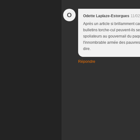
O
Odette Laplaze-Estorgues
11/02
Après un article si brillamment ca
bulletins torche-cul peuvent-ils 
spoliateurs au gouvernail du paq
l'innombrable armée des pauvres d
dire.
Répondre