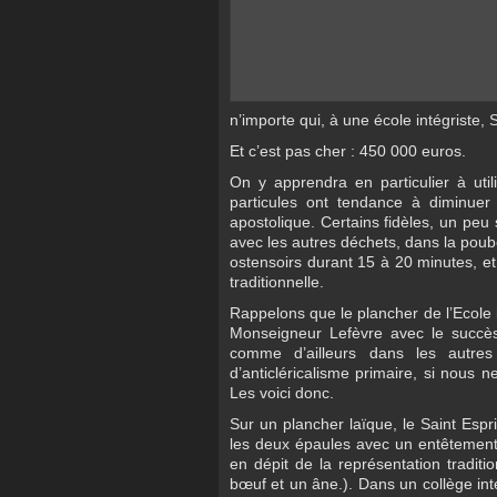
n’importe qui, à une école intégriste, 
Et c’est pas cher : 450 000 euros.
On y apprendra en particulier à utili
particules ont tendance à diminuer
apostolique. Certains fidèles, un peu 
avec les autres déchets, dans la poubel
ostensoirs durant 15 à 20 minutes, et 
traditionnelle.
Rappelons que le plancher de l’Ecole in
Monseigneur Lefèvre avec le succès
comme d’ailleurs dans les autres
d’anticléricalisme primaire, si nous 
Les voici donc.
Sur un plancher laïque, le Saint Espri
les deux épaules avec un entêtement b
en dépit de la représentation traditi
bœuf et un âne.). Dans un collège intég