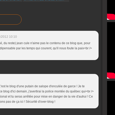
/2012 10:10
, du reste) jean cule n'aime pas le contenu de ce blog que, pour
ndipensable par les temps qui courent, qu'il nous foute la paix<br />
 C'est le blog d'une putain de salope d'enculée de garce ! Je te
e blog d'ici demain, j'avertirai la police montée du québec qui<br />
ional et tu seras arrêtée pour mise en danger de la vie d'autrui ! Ce
ns pas de ça ici ! Sécurité d'over-blog !