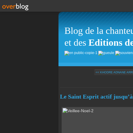
Blog de la chante
et des
Editions d
<< KHODRE ADNANE ARRÊ
Le Saint Esprit actif jusqu’à