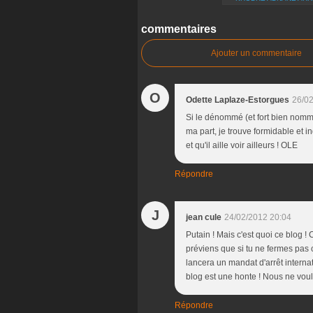
commentaires
Ajouter un commentaire
O
Odette Laplaze-Estorgues
26/02
Si le dénommé (et fort bien nommé
ma part, je trouve formidable et i
et qu'il aille voir ailleurs ! OLE
Répondre
J
jean cule
24/02/2012 20:04
Putain ! Mais c'est quoi ce blog !
préviens que si tu ne fermes pas c
lancera un mandat d'arrêt internat
blog est une honte ! Nous ne voulo
Répondre