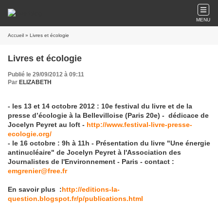
MENU
Accueil
» Livres et écologie
Livres et écologie
Publié le 29/09/2012 à 09:11
Par
ELIZABETH
- les 13 et 14 octobre 2012 : 10e festival du livre et de la
presse d’écologie à la Bellevilloise (Paris 20e) - dédicace de
Jocelyn Peyret au loft -
http://www.festival-livre-presse-
ecologie.org/
- le 16 octobre : 9h à 11h - Présentation du livre "Une énergie
antinucléaire" de Jocelyn Peyret à
l'Association des
Journalistes de l'Environnement - Paris - contact :
emgrenier@free.fr
En savoir plus :
http://editions-la-
question.blogspot.fr/p/publications.html