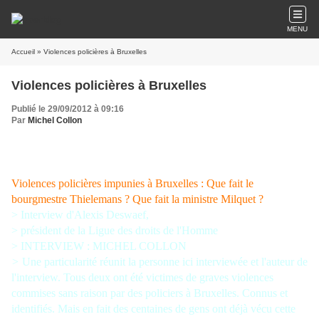
MENU
Accueil
» Violences policières à Bruxelles
Violences policières à Bruxelles
Publié le 29/09/2012 à 09:16
Par
Michel Collon
Violences policières impunies à Bruxelles : Que fait le
bourgmestre Thielemans ? Que fait la ministre Milquet ?
>
Interview d'Alexis Deswaef,
> président de la Ligue des droits de l'Homme
> INTERVIEW : MICHEL COLLON
>
Une particularité réunit la personne ici interviewée et l'auteur de
l'interview. Tous deux ont été victimes de graves violences
commises sans raison par des policiers à Bruxelles. Connus et
identifiés. Mais en fait des centaines de gens ont déjà vécu cette