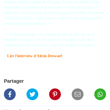
situation dans la capitale de l'Europe. Et rien ne change ! C'est
l'impunité. La question n'est donc pas : « Que fait la police ? »
Mais bien « Que fait son chef, le bourgmestre Freddy Thielemans
? Que fait la Justice ? Que fait le Comité P ? Que fait la ministre
de l'Intérieur Joëlle Milquet ? »
>
> Ces derniers temps, on constate de plus en plus de cas de
brutalités commises par des policiers bruxellois contre des
manifestants. Qu'en pense la Ligue des droits de l'Homme ?
>
>
Lire l'interview d'Alexis Deswaef
>
Partager