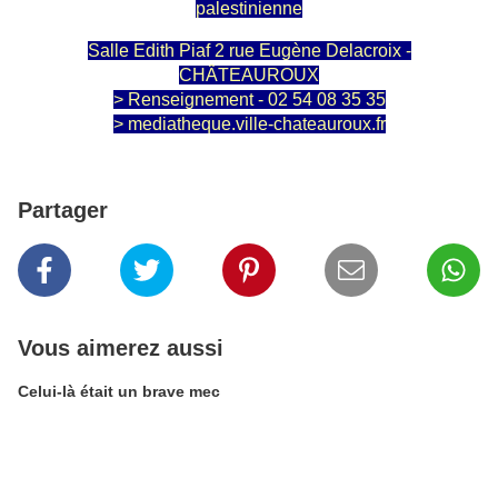
palestinienne
Salle Edith Piaf 2 rue Eugène Delacroix -
CHÂTEAUROUX
> Renseignement - 02 54 08 35 35
> mediatheque.ville-chateauroux.fr
Partager
Vous aimerez aussi
Celui-là était un brave mec