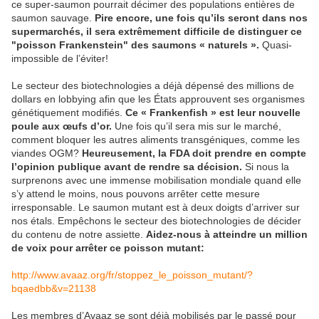
ce super-saumon pourrait décimer des populations entières de
saumon sauvage.
Pire encore, une fois qu’ils seront dans nos
supermarchés, il sera extrêmement difficile de distinguer ce
"poisson Frankenstein" des saumons « naturels ».
Quasi-
impossible de l’éviter!
Le secteur des biotechnologies a déjà dépensé des millions de
dollars en lobbying afin que les États approuvent ses organismes
génétiquement modifiés.
Ce « Frankenfish » est leur nouvelle
poule aux œufs d’or.
Une fois qu’il sera mis sur le marché,
comment bloquer les autres aliments transgéniques, comme les
viandes OGM?
Heureusement, la FDA doit prendre en compte
l’opinion publique avant de rendre sa décision.
Si nous la
surprenons avec une immense mobilisation mondiale quand elle
s’y attend le moins, nous pouvons arrêter cette mesure
irresponsable. Le saumon mutant est à deux doigts d’arriver sur
nos étals. Empêchons le secteur des biotechnologies de décider
du contenu de notre assiette.
Aidez-nous à atteindre un million
de voix pour arrêter ce poisson mutant:
http://www.avaaz.org/fr/stoppez_le_poisson_mutant/?
bqaedbb&v=21138
Les membres d’Avaaz se sont déjà mobilisés par le passé pour