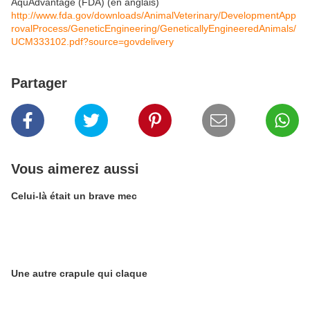
AquAdvantage (FDA) (en anglais)
http://www.fda.gov/downloads/AnimalVeterinary/DevelopmentApp
rovalProcess/GeneticEngineering/GeneticallyEngineeredAnimals/
UCM333102.pdf?source=govdelivery
Partager
Vous aimerez aussi
Celui-là était un brave mec
Une autre crapule qui claque