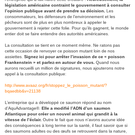
législation américaine contraint le gouvernement à consulter
l’opinion publique avant de prendre sa décision.
Les
consommateurs, les défenseurs de l’environnement et les
pêcheurs sont de plus en plus nombreux à appeler le
gouvernement à rejeter cette folie. Pour qu’ils gagnent, le monde
entier doit se faire entendre des autorités américaines.
La consultation se tient en ce moment même. Ne ratons pas
cette occasion de renvoyer ce poisson mutant loin de nos
assiettes.
Signez ici pour arrêter l’invasion de ce « poisson
Frankenstein » et parlez-en autour de vous.
Quand nous
aurons recueilli un million de signatures, nous ajouterons notre
appel à la consultation publique:
http://www.avaaz.org/fr/stoppez_le_poisson_mutant/?
bqaedbb&v=21138
L’entreprise qui a développé ce saumon répond au nom
d’AquAdvantage®.
Elle a modifié l’ADN d’un saumon
Atlantique pour créer un nouvel animal qui grandit à la
vitesse de l’éclair.
Outre le fait que nous n'avons aucune idée
des conséquences à long terme sur la santé, il faut savoir que si
des saumons adultes ou des œufs se retrouvent dans la nature,