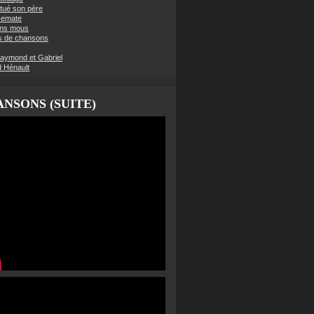
t tué son père
semate
ens mous
s de chansons
aymond et Gabriel
d Hénault
NSONS (SUITE)