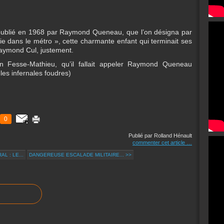
ublié en 1968 par Raymond Queneau, que l’on désigna par
ie dans le métro », cette charmante enfant qui terminait ses
aymond Cul, justement.
elon Fesse-Mathieu, qu’il fallait appeler Raymond Queneau
 les infernales foudres)
0
Publié par Rolland Hénault
commenter cet article
…
L : LE...
DANGEREUSE ESCALADE MILITAIRE... >>