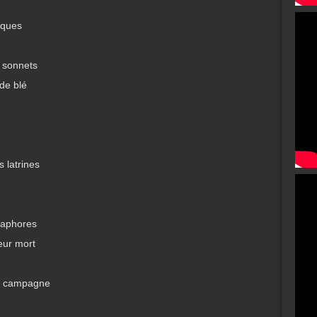
iques
e sonnets
 de blé
s latrines
taphores
leur mort
 la campagne