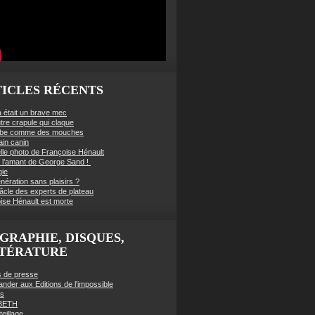
ICLES RÉCENTS
à était un brave mec
tre crapule qui claque
mbe comme des mouches
ain canin
lle photo de Françoise Hénault
té l’amant de George Sand !
gie
nération sans plaisirs ?
âcle des experts de plateau
ise Hénault est morte
GRAPHIE, DISQUES,
TTÉRATURE
es de presse
der aux Editions de l'impossible
es
BETH
eillage