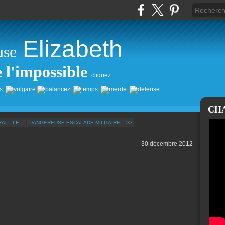
Elizabeth
use
e l'impossible
cliquez
CH
L : LE...
DANGEREUSE ESCALADE MILITAIRE... >>
30 décembre 2012