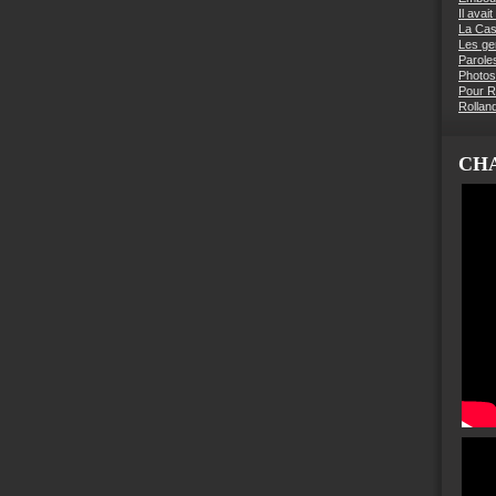
Il avai
La Ca
Les g
Parole
Photos
Pour R
Rollan
CHA