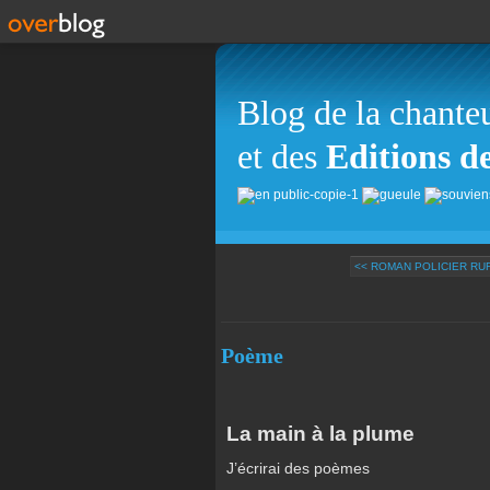
Blog de la chante
et des
Editions d
<< ROMAN POLICIER RURA
Poème
La main à la plume
J’écrirai des poèmes