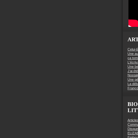
ART
Celui-l
Une au
ça to
L'écriv
Une be
J’ai é
Nostal
Une gé
La déb
Franço
BIO
LI
Articl
Comman
Disqu
ELIZA
Embout