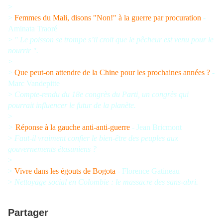
>
>
Femmes du Mali, disons "Non!" à la guerre par procuration
-
Aminata Traoré
>
" Le poisson se trompe s’il croit que le pêcheur est venu pour le
nourrir ".
>
>
Que peut-on attendre de la Chine pour les prochaines années ?
-
Marc Vandepitte
>
Compte-rendu du 18e congrès du Parti, un congrès qui
pourrait influencer le futur de la planète.
>
>
Réponse à la gauche anti-anti-guerre
- Jean Bricmont
>
Faut-il vraiment confier le bien-être des peuples aux
gouvernements étasuniens ?
>
>
Vivre dans les égouts de Bogota
- Florence Gatineau
>
Nettoyage social en Colombie : le massacre des sans-abri.
Partager