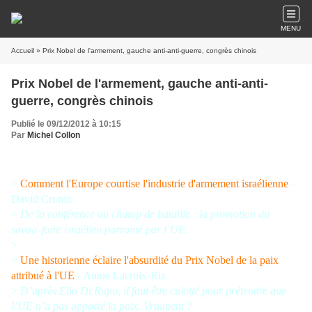
MENU
Accueil
» Prix Nobel de l'armement, gauche anti-anti-guerre, congrès chinois
Prix Nobel de l'armement, gauche anti-anti-
guerre, congrès chinois
Publié le 09/12/2012 à 10:15
Par
Michel Collon
>
Comment l'Europe courtise l'industrie d'armement israélienne
-
David Cronin
>
De la conférence au champ de bataille : la promotion du
savoir-faire israélien parrainé par l’UE.
>
>
Une historienne éclaire l'absurdité du Prix Nobel de la paix
attribué à l'UE
- Annie Lacroix-Riz
>
D’après Elio Di Rupo, il faut être culotté pour prétendre que
l’UE n’a pas apporté la paix. Vraiment ?