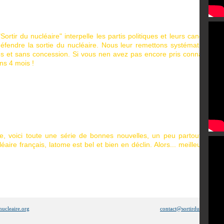
rtir du nucléaire" interpelle les partis politiques et leurs candidats, 
fendre la sortie du nucléaire. Nous leur remettons systématiqueme
stes et sans concession. Si vous nen avez pas encore pris connaissanc
ns 4 mois !
, voici toute une série de bonnes nouvelles, un peu partout dans 
aire français, latome est bel et bien en déclin. Alors... meilleurs voe
nucleaire.org
contact@sortirdunucleaire.f