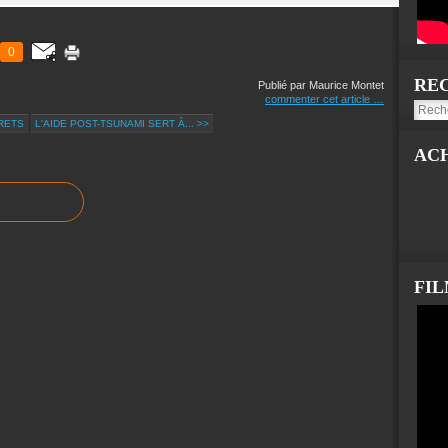
0
RE
Publié par Maurice Montet
commenter cet article
…
RETS
L'AIDE POST-TSUNAMI SERT À... >>
AC
FI