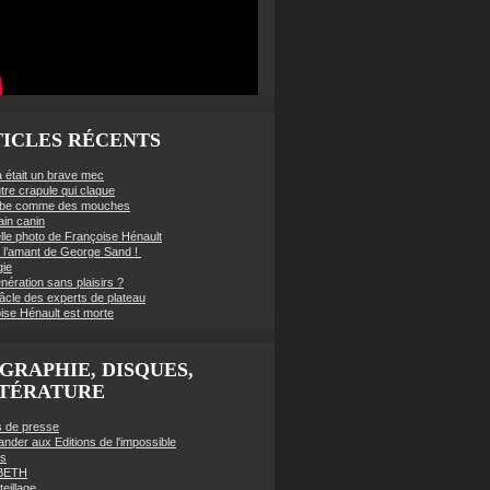
ICLES RÉCENTS
à était un brave mec
tre crapule qui claque
mbe comme des mouches
ain canin
lle photo de Françoise Hénault
té l’amant de George Sand !
gie
nération sans plaisirs ?
âcle des experts de plateau
ise Hénault est morte
GRAPHIE, DISQUES,
TTÉRATURE
es de presse
der aux Editions de l'impossible
es
BETH
eillage