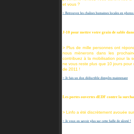
et vous ?
> Retrouvez les chaînes humaines locales en photos
J-10 pour mettre votre grain de sable dan
> Plus de mille personnes ont répond
nous mènerons dans les prochain
contribuez à la mobilisation pour la 
ne vous reste plus que 10 jours pour 
de 2011 !
> Je fais un don déductible dimpôts maintenant
Les portes ouvertes dEDF contre la surcha
> Linfo a été discrètement avouée sur
> Je veux en savoir plus sur cette faille de sûreté !