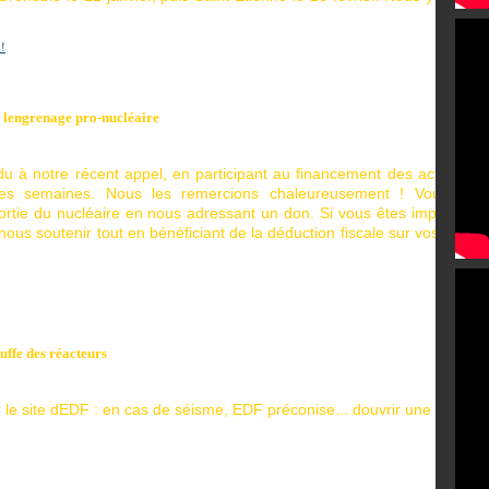
 !
s lengrenage pro-nucléaire
u à notre récent appel, en participant au financement des actions q
es semaines. Nous les remercions chaleureusement ! Vous auss
sortie du nucléaire en nous adressant un don. Si vous êtes imposable, 
nous soutenir tout en bénéficiant de la déduction fiscale sur vos reven
uffe des réacteurs
 le site dEDF : en cas de séisme, EDF préconise... douvrir une porte !