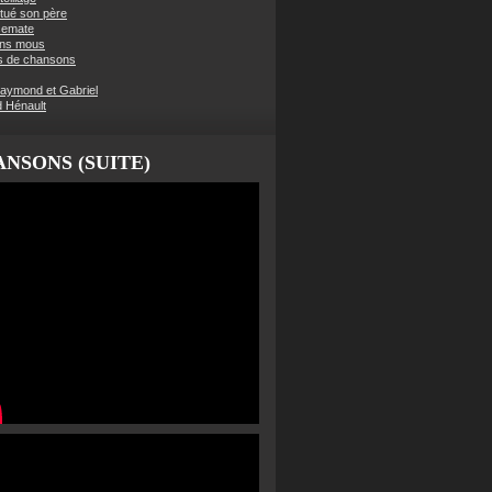
t tué son père
semate
ens mous
s de chansons
aymond et Gabriel
d Hénault
NSONS (SUITE)