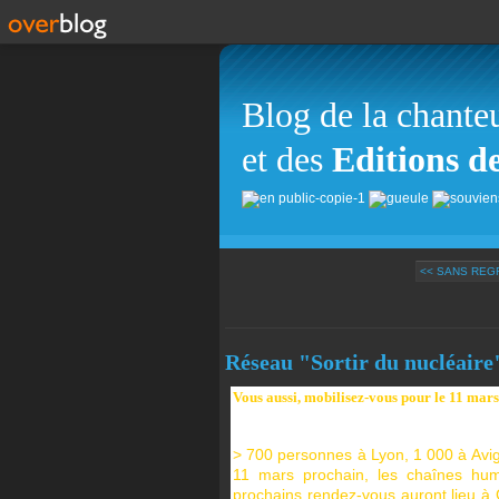
Blog de la chante
et des
Editions d
<< SANS REG
Réseau "Sortir du nucléaire
Vous aussi, mobilisez-vous pour le 11 mars
> 700 personnes à Lyon, 1 000 à Avig
11 mars prochain, les chaînes hum
prochains rendez-vous auront lieu à G