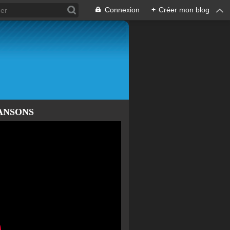
Connexion
+
Créer mon blog
ANSONS
le
es
..