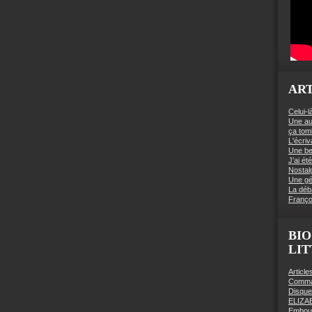
ART
Celui-l
Une au
ça to
L'écriv
Une be
J’ai é
Nostal
Une gé
La déb
Franço
BIO
LI
Articl
Comman
Disqu
ELIZA
Embout