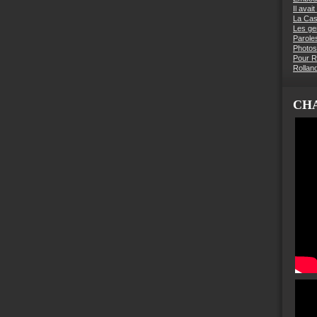
Il avai
La Ca
Les g
Parole
Photos
Pour R
Rollan
CHA