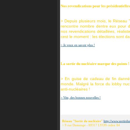
Nos revendications pour les présidentielles
> Depuis plusieurs mois, le Réseau "So
rencontre nombre dentre eux pour dé
nos revendications détaillées, réali
cest le moment : les élections sont da
> Je veux en savoir plus !
La sortie du nucléaire marque des points !
> En guise de cadeau de fin dannée
monde. Malgré la force du lobby nuclé
anti-nucléaires !
> Vite, des bonnes nouvelles !
Réseau "Sortir du nucléaire"
http://www.sortirdu
> 9 rue Dumenge - 69317 LYON cedex 04