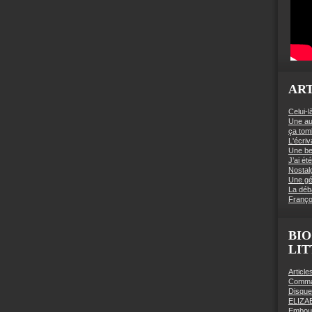
ART
Celui-l
Une au
ça to
L'écriv
Une be
J’ai é
Nostal
Une gé
La déb
Franço
BIO
LI
Articl
Comman
Disqu
ELIZA
Embout