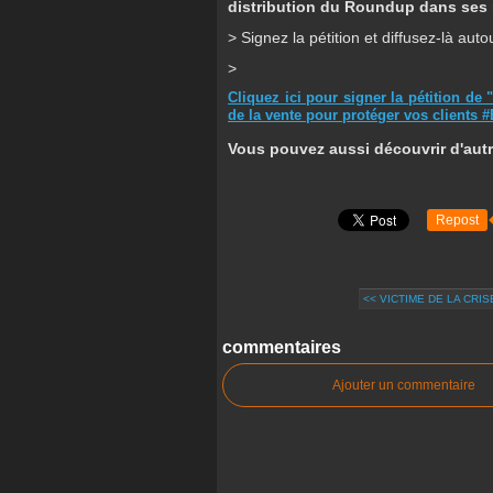
distribution du Roundup dans ses
> Signez la pétition et diffusez-là aut
>
Cliquez ici pour signer la pétition d
de la vente pour protéger vos clients #
Vous pouvez aussi découvrir d'aut
Repost
<< VICTIME DE LA CRIS
commentaires
Ajouter un commentaire