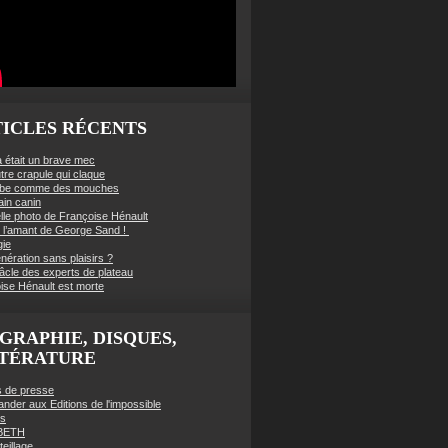
ICLES RÉCENTS
à était un brave mec
tre crapule qui claque
mbe comme des mouches
ain canin
lle photo de Françoise Hénault
té l’amant de George Sand !
gie
nération sans plaisirs ?
âcle des experts de plateau
ise Hénault est morte
GRAPHIE, DISQUES,
TTÉRATURE
es de presse
der aux Editions de l'impossible
es
BETH
eillage