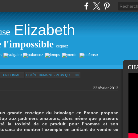
Elizabeth
use
e l'impossible
cliquez
CH
E, UN HOMME...
CHAÎNE HUMAINE - PLUS QUE... >>
23 février 2013
lus grande enseigne du bricolage en France propose
p aux jardiniers amateurs, alors même que plusieurs
tré la toxicité de ce produit pour l’homme et son
orama de montrer l’exemple en arrêtant de vendre ce