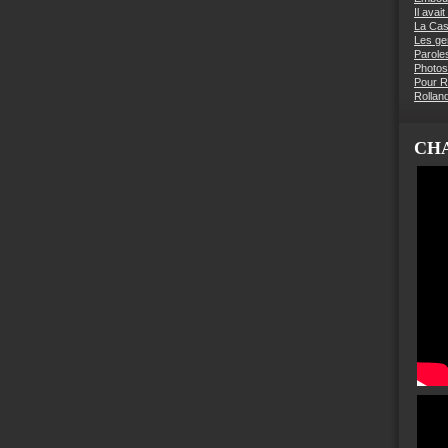
Il avai
La Ca
Les g
Parole
Photos
Pour R
Rollan
CHA