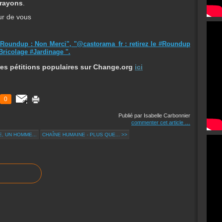
 rayons
.
our de vous
e "Roundup : Non Merci", "@castorama_fr : retirez le #Roundup
Bricolage #Jardinage ".
res pétitions populaires sur Change.org
ici
0
Publié par Isabelle Carbonnier
commenter cet article
…
E, UN HOMME...
CHAÎNE HUMAINE - PLUS QUE... >>