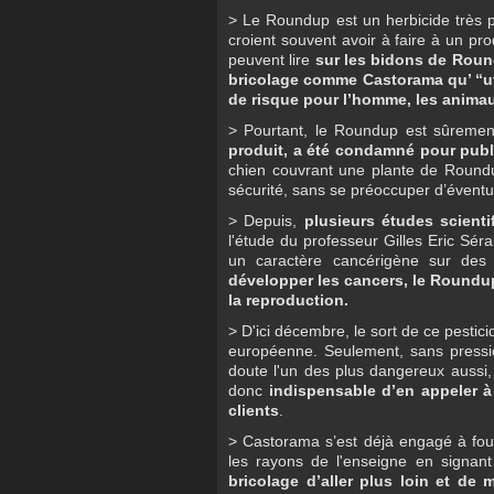
> Le Roundup est un herbicide très po
croient souvent avoir à faire à un pro
peuvent lire
sur les bidons de Roun
bricolage comme Castorama qu’ “ut
de risque pour l’homme, les animau
> Pourtant, le Roundup est sûrement 
produit, a été condamné pour pub
chien couvrant une plante de Roundu
sécurité, sans se préoccuper d’éventue
> Depuis,
plusieurs études scienti
l'étude du professeur Gilles Eric Séra
un caractère cancérigène sur de
développer les cancers, le Roundup
la reproduction.
> D'ici décembre, le sort de ce pestic
européenne. Seulement, sans pressio
doute l'un des plus dangereux aussi, 
donc
indispensable d’en appeler à 
clients
.
> Castorama s’est déjà engagé à fourn
les rayons de l'enseigne en signan
bricolage d’aller plus loin et de