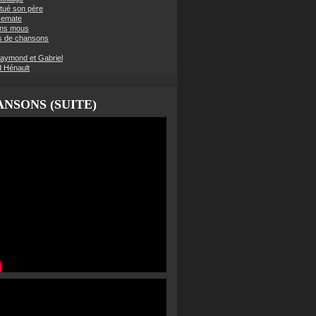
t tué son père
semate
ens mous
s de chansons
aymond et Gabriel
d Hénault
NSONS (SUITE)