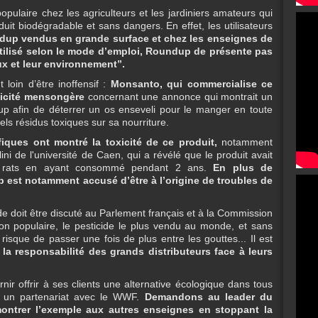
pulaire chez les agriculteurs et les jardiniers amateurs qui
duit biodégradable et sans dangers. En effet, les utilisateurs
dup vendus en grande surface et chez les enseignes de
ilisé selon le mode d’emploi, Roundup de présente pas
x et leur environnement”.
loin d’être inoffensif :
Monsanto, qui commercialise ce
licité mensongère
concernant une annonce qui montrait un
p afin de déterrer un os enseveli pour le manger en toute
ls résidus toxiques sur sa nourriture.
fiques ont montré la toxicité de ce produit,
notamment
lini de l'université de Caen, qui a révélé que le produit avait
s rats en ayant consommé pendant 2 ans.
En plus de
 est notamment accusé d’être à l’origine de troubles de
ide doit être discuté au Parlement français et à la Commission
n populaire, le pesticide le plus vendu au monde, et sans
risque de passer une fois de plus entre les gouttes... Il est
la responsabilité des grands distributeurs face à leurs
ir offrir à ses clients une alternative écologique dans tous
t un partenariat avec le WWF.
Demandons au leader du
 montrer l’exemple aux autres enseignes en stoppant la