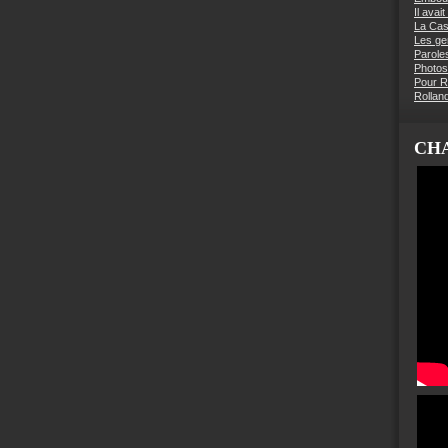
Il avai
La Ca
Les g
Parole
Photos
Pour R
Rollan
CHA