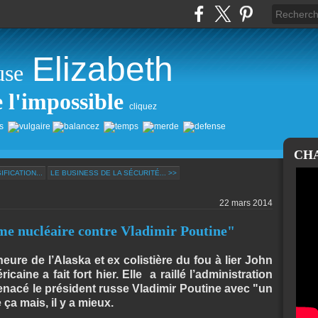
Elizabeth
use
e l'impossible
cliquez
CH
FICATION...
LE BUSINESS DE LA SÉCURITÉ... >>
22 mars 2014
me nucléaire contre Vladimir Poutine"
ure de l’Alaska et ex colistière du fou à lier John
aine a fait fort hier. Elle
a raillé l’administration
acé le président russe Vladimir Poutine avec "un
ça mais, il y a mieux.