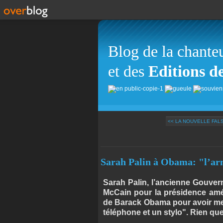
Blog de la chante
et des
Editions d
<< LA NOUVELLE FALSI
Sarah Palin à Obama: "l’ar
Sarah Palin, l’ancienne Gouverne
McCain pour la présidence améric
de Barack Obama pour avoir men
téléphone et un stylo". Rien que 