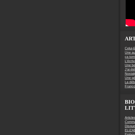
ART
Celui-l
Une au
ça to
L'écriv
Une be
J’ai é
Nostal
Une gé
La déb
Franço
BIO
LI
Articl
Comman
Disqu
ELIZA
Embout