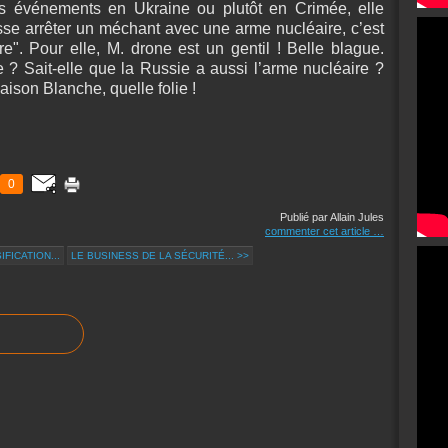
es événements en Ukraine ou plutôt en Crimée, elle
sse arrêter un méchant avec une arme nucléaire, c’est
e". Pour elle, M. drone est un gentil ! Belle blague.
e ? Sait-elle que la Russie a aussi l’arme nucléaire ?
aison Blanche, quelle folie !
0
Publié par Allain Jules
commenter cet article
…
FICATION...
LE BUSINESS DE LA SÉCURITÉ... >>