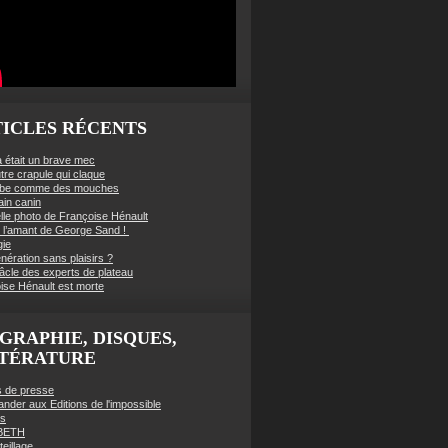
ICLES RÉCENTS
à était un brave mec
tre crapule qui claque
mbe comme des mouches
ain canin
lle photo de Françoise Hénault
té l’amant de George Sand !
gie
nération sans plaisirs ?
âcle des experts de plateau
ise Hénault est morte
GRAPHIE, DISQUES,
TTÉRATURE
es de presse
der aux Editions de l'impossible
es
BETH
eillage