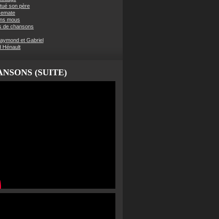
t tué son père
semate
ens mous
s de chansons
aymond et Gabriel
d Hénault
NSONS (SUITE)