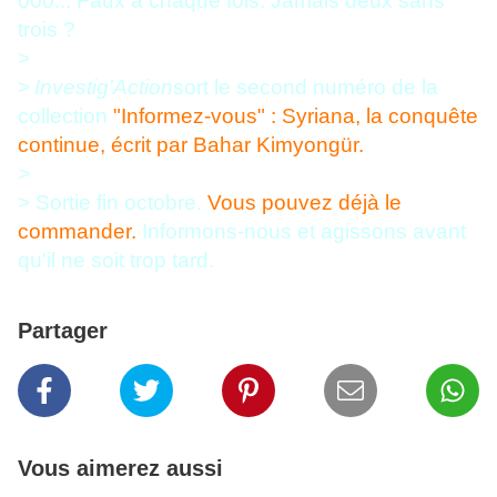
000... Faux à chaque fois. Jamais deux sans
trois ?
>
>
Investig'Action
sort le second numéro de la
collection
"Informez-vous" : Syriana, la conquête
continue, écrit par Bahar Kimyongür.
>
> Sortie fin octobre.
Vous pouvez déjà le
commander.
Informons-nous et agissons avant
qu'il ne soit trop tard.
Partager
Vous aimerez aussi