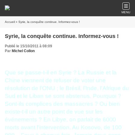
MENU
Accueil
» Syrie, la conquête continue. Informez-vous !
Syrie, la conquête continue. Informez-vous !
Publié le 15/10/2011 à 08:09
Par
Michel Collon
Que se passe-t-il en Syrie ? La Russie et la
Chine viennent de refuser de voter une
résolution de l'ONU ; le Brésil, l'Inde, l'Afrique du
Sud et le Liban se sont abstenus. Pourquoi ?
Sont-ils complices des massacres ? Ou bien
existe-t-il un autre point de vue sur les
événements ? En Libye, on parlait de 6000
morts avant l'intervention. Au Kosovo, de 100