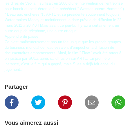
les dires de Veolia il suffisait en 2006 d’une intervention de l’entreprise
pour bannir du petit écran le film précédent “ Wasser unterm Hammer” (
“ L’eau aux enchères ”) , ARTE et sa présidente soutiennent toujours
Water makes Money et maintiennent la date prévue de diffusion le 22
mars 2011 à 20h40 ! Mais avant ce jour-là, il y aura certainement un
autre coup de téléphone, une autre attaque.
Apprendre du passé
Ce n’est malheureusement pas un fait unique que les grands groupes
du business mondial de l’eau essaient d’empêcher la diffusion de
documentaires embarrassants. Ainsi, le film “ Flow ” avait été attaqué
en justice par SUEZ après sa diffusion sur ARTE. En première
instance, c’est le film qui a gagné, mais Suez a déjà fait appel du
jugement..
Partager
Vous aimerez aussi