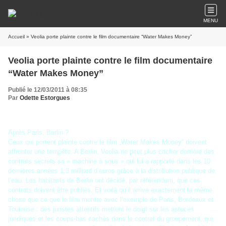
MENU
Accueil
» Veolia porte plainte contre le film documentaire “Water Makes Money”
Veolia porte plainte contre le film documentaire
“Water Makes Money”
Publié le 12/03/2011 à 08:35
Par
Odette Estorgues
Après Paris, Berlin ?
Ceux qui portent plainte contre le film „Water Makes Money“ doivent
affronter une tempête. A Berlin, Veolia ne peut plus cacher derrière des
contrats secrets sa « machine à sous » qui lui a rapporté dans les 10
dernières années 1,3 milliard d’euros grâce à la distribution publique de
l’eau. Les habitants de Berlin ont décidé, par référendum, que ces
contrats doivent être publiés. Et voilà qu’il arrive exactement la même
chose que ce que le film montre avec l’exemple de Paris, Bordeaux et
Toulouse : des juristes attentifs mettent le doigt sur les astuces
juridiques et les coups-bas cachés dans le contrat du groupement, qui