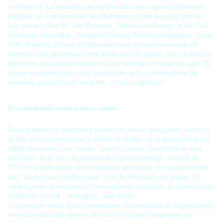
en influence. La nouvelle a déclenché une vraie vague de l’attention
publique, en France comme en Allemagne et dans les pays voisins.
Les journaux Rue 89, Tele Premiere, Télérama en France, et Die TAZ,
Hamburger Abendblatt, Stuttgarter Zeitung, Berliner Morgenpost, Junge
Welt, Badische Zeitung en Allemagne sont quelques exemples de
l’énorme écho qu’a trouvé cette affaire dans la presse. Des chaînes de
télévision ont également manifesté leur intention de traiter ce sujet. Et
quand on regarde notre carte on constate qu’il y a énormément de
nouvelles projections de notre film – c’est magnifique !
Ils vont devoir montrer leurs cartes
Nous apprendrons seulement pendant le procès quels points concrets
du film sont concernés par la plainte de Veolia, car le groupe n’est pas
obligé de montrer ses “ cartes ” avant le procès. Impossible en droit
allemand ! Mais sous la pression de l’opinion publique, l’avocat de
VEOLIA a entre-temps donné quelques précisions : ils veulent obtenir
des “ dommages-intérêts justes ” pour la diffamation du groupe. Ils
veulent porter plainte contre l’accusation de corruption, et surtout contre
l’utilisation du mot “ corruption “ dans le film.
La corruption active d’élus communaux, la nomination de représentants
du groupe dans des organes de la Communauté européenne qui