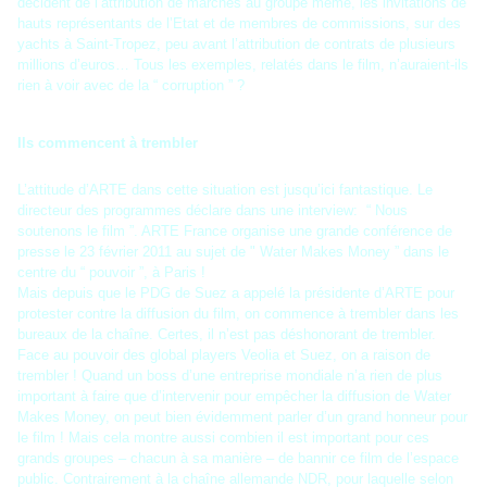
décident de l’attribution de marchés au groupe même, les invitations de
hauts représentants de l’Etat et de membres de commissions, sur des
yachts à Saint-Tropez, peu avant l’attribution de contrats de plusieurs
millions d’euros… Tous les exemples, relatés dans le film, n’auraient-ils
rien à voir avec de la “ corruption ” ?
Ils commencent à trembler
L’attitude d’ARTE dans cette situation est jusqu’ici fantastique. Le
directeur des programmes déclare dans une interview: “ Nous
soutenons le film ”. ARTE France organise une grande conférence de
presse le 23 février 2011 au sujet de " Water Makes Money ” dans le
centre du “ pouvoir ”, à Paris !
Mais depuis que le PDG de Suez a appelé la présidente d’ARTE pour
protester contre la diffusion du film, on commence à trembler dans les
bureaux de la chaîne. Certes, il n’est pas déshonorant de trembler.
Face au pouvoir des global players Veolia et Suez, on a raison de
trembler ! Quand un boss d’une entreprise mondiale n’a rien de plus
important à faire que d’intervenir pour empêcher la diffusion de Water
Makes Money, on peut bien évidemment parler d’un grand honneur pour
le film ! Mais cela montre aussi combien il est important pour ces
grands groupes – chacun à sa manière – de bannir ce film de l’espace
public. Contrairement à la chaîne allemande NDR, pour laquelle selon