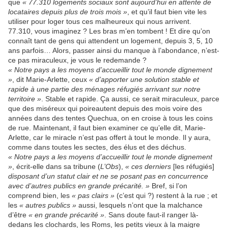
que
« 77.310 logements sociaux sont aujourd’hui en attente de
locataires depuis plus de trois mois »
, et qu’il faut bien vite les
utiliser pour loger tous ces malheureux qui nous arrivent.
77.310, vous imaginez ? Les bras m’en tombent ! Et dire qu’on
connaît tant de gens qui attendent un logement, depuis 3, 5, 10
ans parfois… Alors, passer ainsi du manque à l’abondance, n’est-
ce pas miraculeux, je vous le redemande ?
« Notre pays a les moyens d’accueillir tout le monde dignement
»
, dit Marie-Arlette, ceux
« d’apporter une solution stable et
rapide à une partie des ménages réfugiés arrivant sur notre
territoire »
. Stable et rapide. Ça aussi, ce serait miraculeux, parce
que des miséreux qui poireautent depuis des mois voire des
années dans des tentes Quechua, on en croise à tous les coins
de rue. Maintenant, il faut bien examiner ce qu’elle dit, Marie-
Arlette, car le miracle n’est pas offert à tout le monde. Il y aura,
comme dans toutes les sectes, des élus et des déchus.
« Notre pays a les moyens d’accueillir tout le monde dignement
»
, écrit-elle dans sa tribune (
L’Obs
),
« ces derniers
[les réfugiés]
disposant d’un statut clair et ne se posant pas en concurrence
avec d’autres publics en grande précarité. »
Bref, si l’on
comprend bien, les
« pas clairs »
(c’est qui ?) restent à la rue ; et
les
« autres publics »
aussi, lesquels n’ont que la malchance
d’être
« en grande précarité »
. Sans doute faut-il ranger là-
dedans les clochards, les Roms, les petits vieux à la maigre