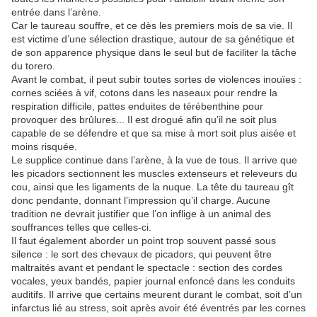
entrée dans l’arène.
Car le taureau souffre, et ce dès les premiers mois de sa vie. Il
est victime d’une sélection drastique, autour de sa génétique et
de son apparence physique dans le seul but de faciliter la tâche
du torero.
Avant le combat, il peut subir toutes sortes de violences inouïes :
cornes sciées à vif, cotons dans les naseaux pour rendre la
respiration difficile, pattes enduites de térébenthine pour
provoquer des brûlures... Il est drogué afin qu’il ne soit plus
capable de se défendre et que sa mise à mort soit plus aisée et
moins risquée.
Le supplice continue dans l’arène, à la vue de tous. Il arrive que
les picadors sectionnent les muscles extenseurs et releveurs du
cou, ainsi que les ligaments de la nuque. La tête du taureau gît
donc pendante, donnant l’impression qu’il charge. Aucune
tradition ne devrait justifier que l’on inflige à un animal des
souffrances telles que celles-ci.
Il faut également aborder un point trop souvent passé sous
silence : le sort des chevaux de picadors, qui peuvent être
maltraités avant et pendant le spectacle : section des cordes
vocales, yeux bandés, papier journal enfoncé dans les conduits
auditifs. Il arrive que certains meurent durant le combat, soit d’un
infarctus lié au stress, soit après avoir été éventrés par les cornes