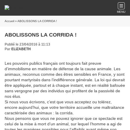
MENU
Accueil
» ABOLISSONS LA CORRIDA !
ABOLISSONS LA CORRIDA !
Publié le 23/04/2016 à 11:13
Par
ELIZABETH
Les pouvoirs publics français ont toujours fait preuve
d’immobilisme en matière de défense de la cause animale. Les
animaux, reconnus comme des êtres sensibles en France, y sont
pourtant martyrisés dans l’indifférence générale. La loi qui devrait
être appliquée, partout et à chaque instant, est en réalité bafouée
sans vergogne par des individus qui profitent de la passivité de
nos élus.
Si nous vous écrivons, c’est que vous acceptez ou tolérez,
encore aujourd’hui, que votre territoire accueille une maltraitance
caractérisée des animaux : la corrida.
Nous pensons que vous ne pouvez ignorer que ce spectacle est
celui de la mise à mort d’un animal, sur lequel l’homme a agi de
toutes les manières possibles pour l’affaiblir avant même son