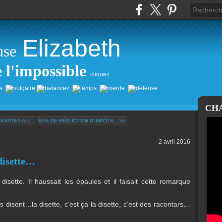
Elizabeth
use
e l'impossible
cliquez
CH
GISTES AU...
60% DE RÉDUCTION D'IMPÔTS... >>
2 avril 2016
disette…
sette. Il haussait les épaules et il faisait cette remarque
ens disent…la disette, c’est ça la disette, c’est des racontars…