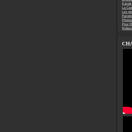
Il avai
La Ca
Les g
Parole
Photos
Pour R
Rollan
CHA