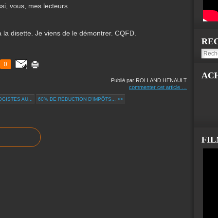
si, vous, mes lecteurs.
la disette. Je viens de le démontrer. CQFD.
RE
0
AC
Publié par ROLLAND HENAULT
commenter cet article
…
GISTES AU...
60% DE RÉDUCTION D'IMPÔTS... >>
FI