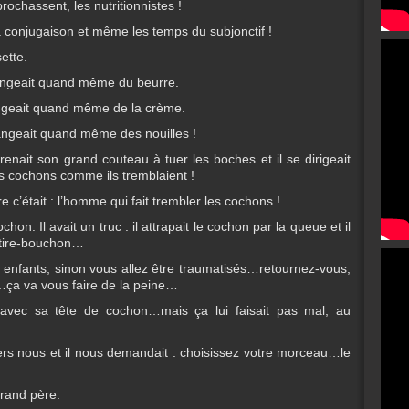
rochassent, les nutritionnistes !
 conjugaison et même les temps du subjonctif !
sette.
 mangeait quand même du beurre.
angeait quand même de la crème.
mangeait quand même des nouilles !
renait son grand couteau à tuer les boches et il se dirigeait
 les cochons comme ils tremblaient !
 c’était : l’homme qui fait trembler les cochons !
on. Il avait un truc : il attrapait le cochon par la queue et il
en tire-bouchon…
les enfants, sinon vous allez être traumatisés…retournez-vous,
n…ça va vous faire de la peine…
 avec sa tête de cochon…mais ça lui faisait pas mal, au
ers nous et il nous demandait : choisissez votre morceau…le
grand père.