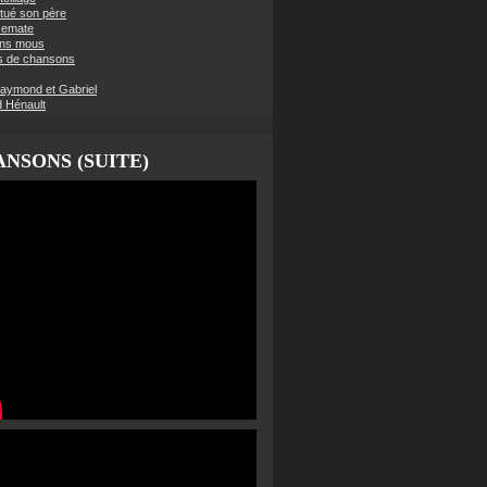
t tué son père
semate
ens mous
s de chansons
aymond et Gabriel
d Hénault
NSONS (SUITE)