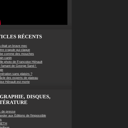
ICLES RÉCENTS
à était un brave mec
tre crapule qui claque
mbe comme des mouches
ain canin
lle photo de Françoise Hénault
té l’amant de George Sand !
gie
nération sans plaisirs ?
âcle des experts de plateau
ise Hénault est morte
GRAPHIE, DISQUES,
TTÉRATURE
es de presse
der aux Editions de l'impossible
es
BETH
eillage