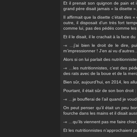
Et il prenait son quignon de pain et il
grand père disait jamais « la disette ».
Il affirmait que la disette c’était des 
outre, il disposait d’un très fort tem
comme lui, pas des pédés comme les 
Et il le disait, il le crachait à la face 
-« …j’ai bien le droit de le dire, pu
m’impressionner ! J’en ai vu d’autres
Alors si on lui parlait des nutritionnistes
-« …les nutritionnistes, c’est des p
des rats avec de la boue et de la me
Bien sûr, aujourd’hui, en 2014, les al
Pourtant, il était sûr de son bon droit :
-« …je boufferai de l’ail quand je vou
On peut penser qu’il était un peu bor
fourche dans les mains et il disait auss
-« …qu’ils viennent pas me faire chier,
Et les nutritionnistes n’approchaient p