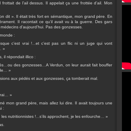
 frottait de l’ail dessus. Il appelait ça une frottée d’ail. Mon
« on dit ». Il était très fort en sémantique, mon grand père. En
pérament. Il racontait ce qu’il avait vu à la guerre. Des gars
médecins d’aujourd’hui. Pas des gonzesses.
du monde :
isque c’est vrai !...et c’est pas un flic ni un juge qui vont
… »
, il répondait illico :
édés…ou des gonzesses…A Verdun, on leur aurait fait bouffer
rde… »
lusions aux pédés et aux gonzesses, ça tomberait mal.
drai… »
né mon grand père, mais allez lui dire. Il avait toujours une
i :
 les nutritionnistes !...s’ils approchent, je les enfourche… »
as.