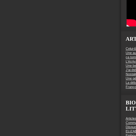
ART
Celui-l
Une au
ça to
L'écriv
Une be
J’ai é
Nostal
Une gé
La déb
Franço
BIO
LI
Articl
Comman
Disqu
ELIZA
Embout