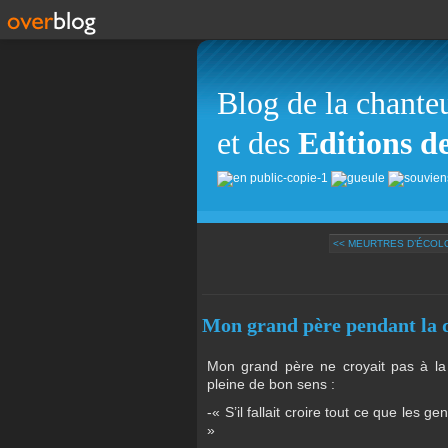
Blog de la chante
et des
Editions d
<< MEURTRES D’ÉCOLO
Mon grand père pendant la 
Mon grand père ne croyait pas à la di
pleine de bon sens :
-« S’il fallait croire tout ce que les g
»