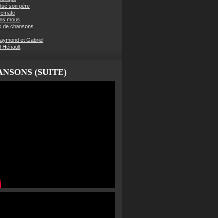
t tué son père
semate
ens mous
s de chansons
aymond et Gabriel
d Hénault
NSONS (SUITE)