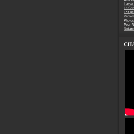
Il avai
La Ca
Les g
Parole
Photos
Pour R
Rollan
CHA