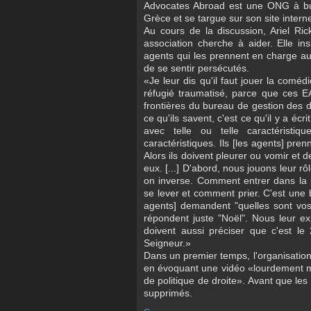
Advocates Abroad est une ONG à but
Grèce et se targue sur son site intern
Au cours de la discussion, Ariel Rick
association cherche à aider. Elle ins
agents qui les prennent en charge aux
de se sentir persécutés.
«Je leur dis qu'il faut jouer la comédi
réfugié traumatisé, parce que ces E
frontières du bureau de gestion des d
ce qu'ils savent, c'est ce qu'il y a écr
avec telle ou telle caractéristi
caractéristiques. Ils [les agents] pre
Alors ils doivent pleurer ou vomir et
eux. [...] D'abord, nous jouons leur rô
on inverse. Comment entrer dans la
se lever et comment prier. C'est une b
agents] demandent "quelles sont vos
répondent juste "Noël". Nous leur ex
doivent aussi préciser que c'est l
Seigneur.»
Dans un premier temps, l'organisation 
en évoquant une vidéo «lourdement mo
de politique de droite». Avant que le
supprimés.