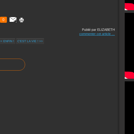
0
Publié par ELIZABETH
commenter cet article
…
<< ENFIN !
C'EST LA VIE ! >>