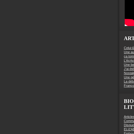
ART
Celui-l
Une au
ça to
L'écriv
Une be
J’ai é
Nostal
Une gé
La déb
Franço
BIO
LI
Articl
Comman
Disqu
ELIZA
Embout