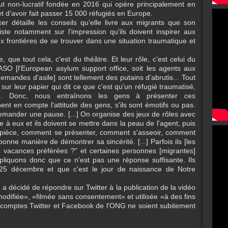
 non-lucratif fondée en 2016 qui opère principalement en
et d'avoir fait passer 15 000 réfugiés en Europe.
er détaille les conseils qu'elle livre aux migrants que son
iste notamment sur l'impression qu'ils doivent inspirer aux
 frontières de se trouver dans une situation traumatique et
e, que tout cela, c'est du théâtre. Et leur rôle, c'est celui du
ASO [l'European asylum support office, soit les agents aux
emandes d'asile] sont tellement des putains d'abrutis... Tout
it sur leur papier qui dit ce que c'est qu'un réfugié traumatisé,
que. Donc, nous entraînons les gens à présenter ces
nnent en compte l'attitude des gens, s'ils sont émotifs ou pas.
 demander une pause. [...] On organise des jeux de rôles avec
le à eux et ils doivent se mettre dans la peau de l'agent, puis
 pièce, comment se présenter, comment s'asseoir, comment
onne manière de démontrer sa sincérité. [...] Parfois ils [les
 vacances préférées ?" et certaines personnes [migrantes]
pliquons donc que ce n'est pas une réponse suffisante. Ils
e 25 décembre et que c'est le jour de naissance de Notre
a décidé de répondre sur Twitter à la publication de la vidéo
difiée», «filmée sans consentement» et utilisée «à des fins
s comptes Twitter et Facebook de l'ONG ne soient subitement