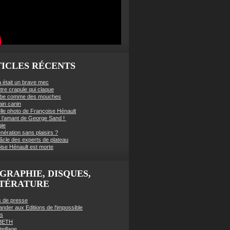
ICLES RÉCENTS
à était un brave mec
tre crapule qui claque
mbe comme des mouches
ain canin
lle photo de Françoise Hénault
té l’amant de George Sand !
gie
nération sans plaisirs ?
âcle des experts de plateau
ise Hénault est morte
GRAPHIE, DISQUES,
TTÉRATURE
es de presse
der aux Editions de l'impossible
es
BETH
eillage