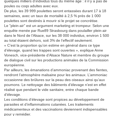
quelques milliers d’individus tous du même âge : il n’y a pas de
poules ou coqs adultes avec eux.
De plus, les 39 999 poulettes seront entassées durant 17 à 18
semaines, avec un taux de mortalité à 2,5 % près de 1 000
poulettes sont destinés à mourir si le projet se concrétise.
Le "plein-air" est un argument marketing et trompeur. Selon une
enquête menée par Rue89 Strasbourg dans poulailler plein-air
dans le Nord de l'Alsace, sur les 38 000 individus, environ 1 500
au total étaient dehors, soit 3% de l’effectif seulement.
« C’est la proportion qu’on estime en général dans ce type
d’élevage, quand les trappes sont ouvertes », explique Anne
Vonesch, vice-présidente d’Alsace Nature et membre du groupe
de dialogue civil sur les productions animales de la Commission
européenne.
Par ailleurs, les émanations d’ammoniac provenant des fientes,
rendront l’atmosphère malsaine pour les animaux. L’ammoniac
occasionne des brûlures sur la peau des oiseaux ainsi qu’aux
poumons. Le nettoyage des bâtiments d’élevage n’est en effet
réalisé que pendant le vide sanitaire, entre chaque bande
d’élevage.
Les conditions d’élevage sont propices au développement de
parasites et d’inflammations cutanées. Les traitements
médicamenteux et des vaccinations deviennent indispensables
pour y remédier.