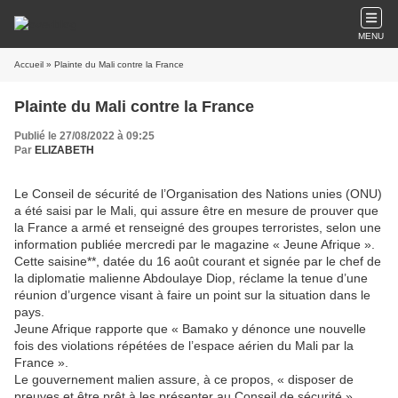
MENU
Accueil
» Plainte du Mali contre la France
Plainte du Mali contre la France
Publié le 27/08/2022 à 09:25
Par
ELIZABETH
Le Conseil de sécurité de l’Organisation des Nations unies (ONU)
a été saisi par le Mali, qui assure être en mesure de prouver que
la France a armé et renseigné des groupes terroristes, selon une
information publiée mercredi par le magazine « Jeune Afrique ».
Cette saisine**, datée du 16 août courant et signée par le chef de
la diplomatie malienne Abdoulaye Diop, réclame la tenue d’une
réunion d’urgence visant à faire un point sur la situation dans le
pays.
Jeune Afrique rapporte que « Bamako y dénonce une nouvelle
fois des violations répétées de l’espace aérien du Mali par la
France ».
Le gouvernement malien assure, à ce propos, « disposer de
preuves et être prêt à les présenter au Conseil de sécurité ».