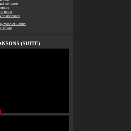
t tué son père
semate
ens mous
s de chansons
aymond et Gabriel
d Hénault
NSONS (SUITE)