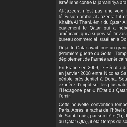
Israéliens contre la jamahiriya ara
Al-Jazeera n’est pas une voix 
télévision arabe al-Jazeera fut
Khalifa Al Thani, émir du Qatar. A
également le Qatar qui a héb
américain, qui a supervisé l’invas
bureau commercial israélien à Do
Déjà, le Qatar avait joué un gran
(Première guerre du Golfe, "Temp
déploiement de l’armée américaine 
En France en 2009, le Sénat a déf
en janvier 2008 entre Nicolas Sa
périple présidentiel à Doha. Sous
exonère d’impôt sur les plus-valu
l’Hexagone par « l’Etat du Qatar
l’émir.
Cette nouvelle convention tombe 
Paris. Après le rachat de l’hôtel 
île Saint-Louis, par son frère (1)
du Qatar (QIA), il était temps de