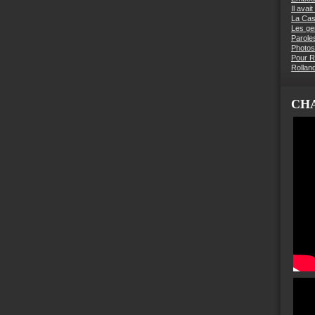
Il avai
La Ca
Les g
Parole
Photos
Pour R
Rollan
CHA