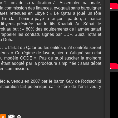
 ? Lors de sa ratification à l’Assemblée nationale,
 la commission des finances, évoquait sans barguigner
lgares retenues en Libye : « Le Qatar a joué un rôle
» En clair, l’émir a payé la rançon - pardon, a financé
libyens présidée par le fils Khadafi. Au Sénat, le
roit au but : « 80% des équipements de l’armée qatari
 rappeler les contrats signés par EDF, Suez, Total et
 à Doha.
: « L’Etat du Qatar ou les entités qu’il contrôle seront
ères. » Ce régime de faveur, bien qu’aligné sur celui
au modèle OCDE ». Pas de quoi susciter la moindre
 étant adopté par la procédure simplifiée : sans débat
» en commission.
 siècle, vendu en 2007 par le baron Guy de Rothschild
auration fait polémique car le frère de l’émir veut y
0