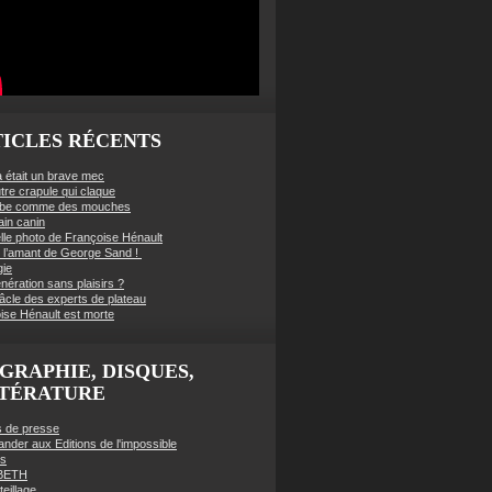
ICLES RÉCENTS
à était un brave mec
tre crapule qui claque
mbe comme des mouches
ain canin
lle photo de Françoise Hénault
té l’amant de George Sand !
gie
nération sans plaisirs ?
âcle des experts de plateau
ise Hénault est morte
GRAPHIE, DISQUES,
TTÉRATURE
es de presse
der aux Editions de l'impossible
es
BETH
eillage