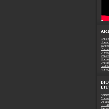
ART
Celui-l
Une au
ça to
L'écriv
Une be
J’ai é
Nostal
Une gé
La déb
Franço
BIO
LI
Articl
Comman
Disqu
ELIZA
Embout