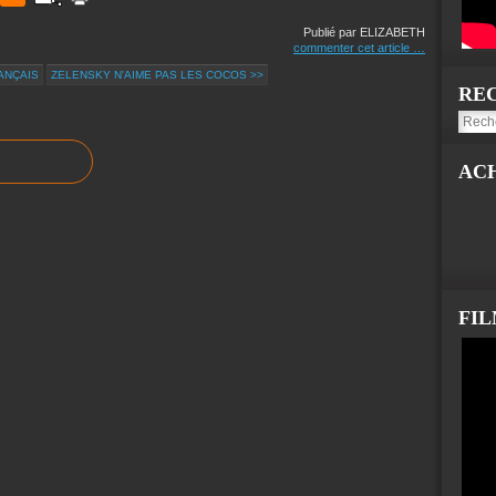
Publié par ELIZABETH
commenter cet article
…
ANÇAIS
ZELENSKY N'AIME PAS LES COCOS >>
RE
AC
FI