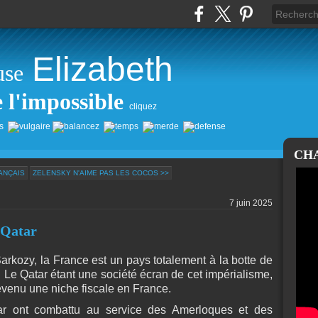
Elizabeth
use
e l'impossible
cliquez
CH
ANÇAIS
ZELENSKY N'AIME PAS LES COCOS >>
7 juin 2025
 Qatar
Sarkozy, la France est un pays totalement à la botte de
. Le Qatar étant une société écran de cet impérialisme,
t devenu une niche fiscale en France.
ar ont combattu au service des Amerloques et des