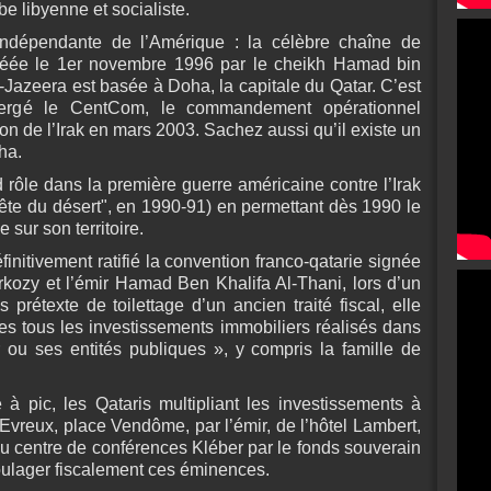
be libyenne et socialiste.
indépendante de l’Amérique : la célèbre chaîne de
 créée le 1er novembre 1996 par le cheikh Hamad bin
l-Jazeera est basée à Doha, la capitale du Qatar. C’est
ergé le CentCom, le commandement opérationnel
ion de l’Irak en mars 2003. Sachez aussi qu’il existe un
ha.
d rôle dans la première guerre américaine contre l’Irak
ête du désert", en 1990-91) en permettant dès 1990 le
sur son territoire.
initivement ratifié la convention franco-qatarie signée
rkozy et l’émir Hamad Ben Khalifa Al-Thani, lors d’un
 prétexte de toilettage d’un ancien traité fiscal, elle
es tous les investissements immobiliers réalisés dans
 ou ses entités publiques », y compris la famille de
à pic, les Qataris multipliant les investissements à
d’Evreux, place Vendôme, par l’émir, de l’hôtel Lambert,
, du centre de conférences Kléber par le fonds souverain
 soulager fiscalement ces éminences.